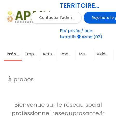
TERRITOIRE
GRAND NORD
Contacter l'admin
Rejoindre le
Ets' privés / non
lucratifs
Aisne (02)
Présentation
Emploi
Actualités
Images
Membres
(1)
Vidéos
À propos
Bienvenue sur le réseau social
professionnel reseauprosante.fr