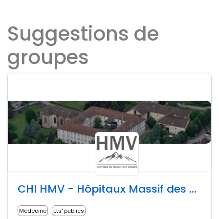
Suggestions de
groupes
CHI HMV - Hôpitaux Massif des Vosges
Médecine
Ets' publics