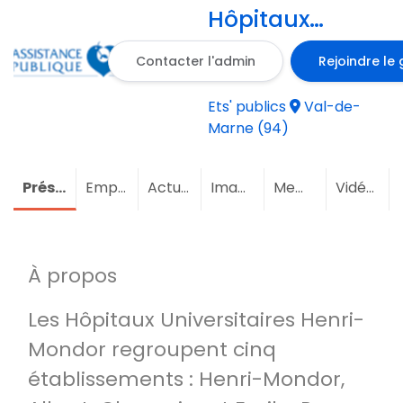
Hôpitaux
Universitaires
Contacter l'admin
Rejoindre le
Henri Mondor
Ets' publics
Val-de-
Marne (94)
Présentation
Emploi
Actualités
Images
Membres
(17)
Vidéos
À propos
Les Hôpitaux Universitaires Henri-
Mondor regroupent cinq
établissements : Henri-Mondor,