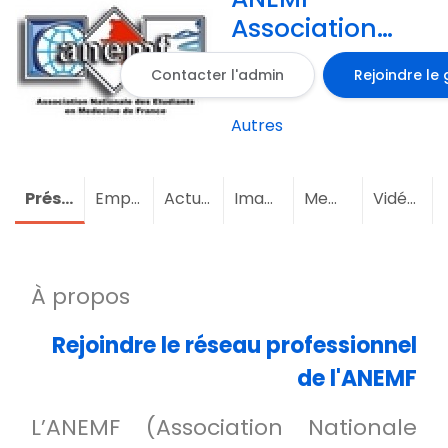
Association
Nationale des
Contacter l'admin
Rejoindre le
Étudiants en
Médecine de
Autres
France
Présentation
Emploi
Actualités
Images
Membres
(9)
Vidéos
À propos
Rejoindre le réseau professionnel
de l'ANEMF
L’ANEMF (Association Nationale