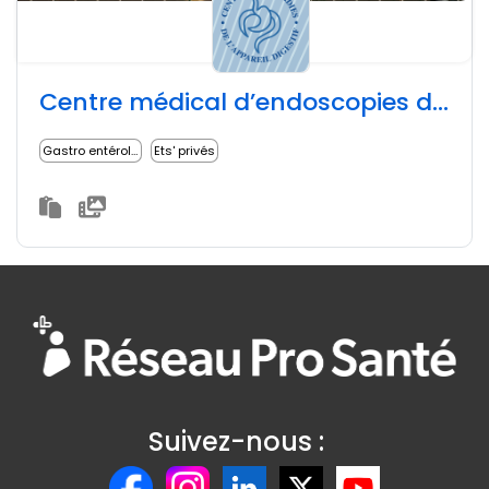
Centre médical d’endoscopies digestives (SARL Amboise)
Gastro entérologue
Ets' privés
Suivez-nous :