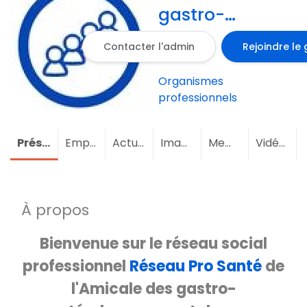
gastro-
entérologues
Contacter l'admin
Rejoindre le
proctologues
d'Aquitaine
Organismes
professionnels
Présentation
Emploi
Actualités
Images
Membres
(2)
Vidéos
À propos
Bienvenue sur le réseau social
professionnel
Réseau Pro Santé
de
l'Amicale des gastro-