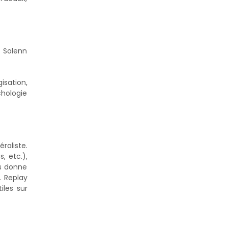
c Solenn
isation,
chologie
raliste.
, etc.),
us donne
. Replay
iles sur