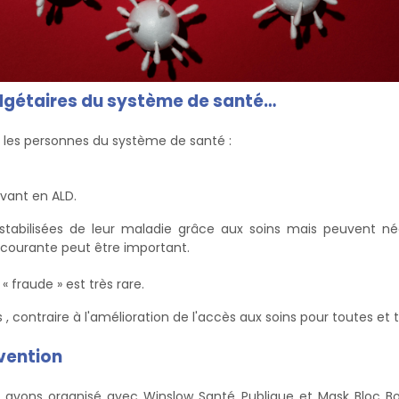
udgétaires du système de santé…
r les personnes du système de santé :
vant en ALD.
tabilisées de leur maladie grâce aux soins mais peuvent néc
e courante peut être important.
 « fraude » est très rare.
contraire à l'amélioration de l'accès aux soins pour toutes et t
vention
s avons organisé avec Winslow Santé Publique et Mask Bloc B