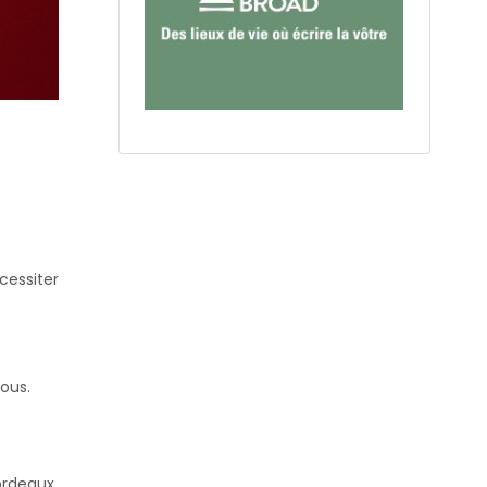
essiter
ous.
ordeaux,