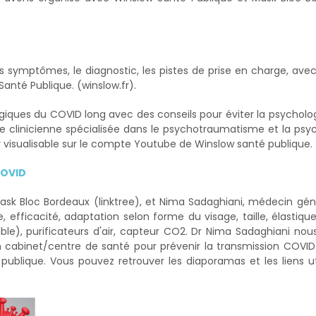
es symptômes, le diagnostic, les pistes de prise en charge, ave
anté Publique. (winslow.fr).
iques du COVID long avec des conseils pour éviter la psycholog
e clinicienne spécialisée dans le psychotraumatisme et la psy
ay visualisable sur le compte Youtube de Winslow santé publique.
 COVID
Mask Bloc Bordeaux (linktree), et Nima Sadaghiani, médecin géné
ficacité, adaptation selon forme du visage, taille, élastiques
le), purificateurs d'air, capteur CO2. Dr Nima Sadaghiani no
n cabinet/centre de santé pour prévenir la transmission COVID
ublique. Vous pouvez retrouver les diaporamas et les liens ut