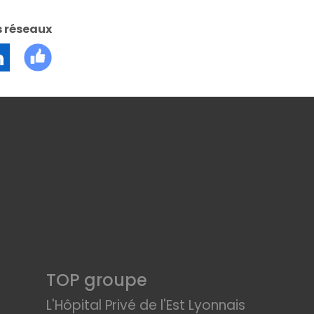
s réseaux
TOP groupe
L'Hôpital Privé de l'Est Lyonnais