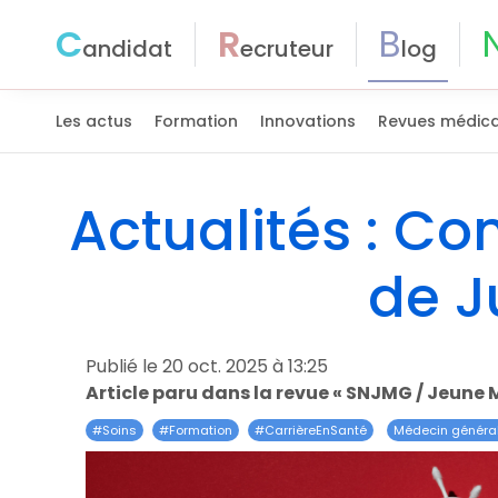
C
R
B
andidat
ecruteur
log
Les actus
Formation
Innovations
Revues médica
Actualités : C
de J
Publié le 20 oct. 2025 à 13:25
Article paru dans la revue « SNJMG / Jeune
#
Soins
#
Formation
#
CarrièreEnSanté
Médecin général