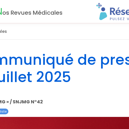
N
os Revues Médicales
les
ommuniqué de pre
uillet 2025
 MG » / SNJMG N°42
iste