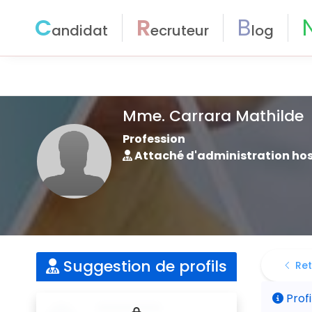
C
R
B
andidat
ecruteur
log
Mme. Carrara Mathilde
Profession
Attaché d'administration hos
Suggestion de profils
Ret
Profi