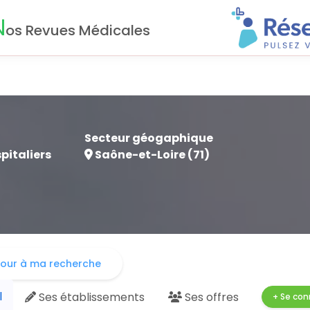
N
os Revues Médicales
Secteur géogaphique
pitaliers
Saône-et-Loire (71)
our à ma recherche
l
Ses
établissements
Ses
offres
+ Se con