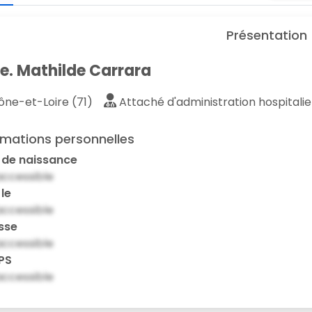
Présentation
. Mathilde Carrara
ne-et-Loire (71)
Attaché d'administration hospitalie
rmations personnelles
 de naissance
ccessible
 le
ccessible
sse
ccessible
PS
ccessible