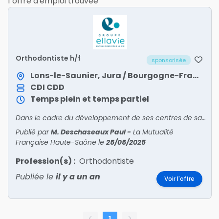
1 offre d'emploi trouvée
Orthodontiste h/f
sponsorisée
Lons-le-Saunier, Jura / Bourgogne-Franche-Comté
CDI
CDD
Temps plein et temps partiel
Dans le cadre du développement de ses centres de santé dentaire mutualistes, Ellavie recrute des chirurgiens-dentistes en Bourgogne-Franche-Comté !Venez exercer votre art dentaire en salariat, au s
Publié par
M. Deschaseaux Paul
-
La Mutualité
Française Haute-Saône
le
25/05/2025
Profession(s) :
Orthodontiste
Publiée le
il y a un an
Voir l'offre
1