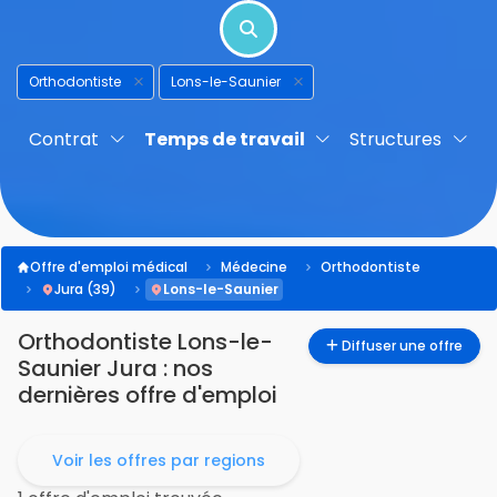
Orthodontiste
Lons-le-Saunier
Contrat
Temps de travail
Structures
Offre d'emploi médical
Médecine
Orthodontiste
Jura (39)
Lons-le-Saunier
Orthodontiste Lons-le-
Diffuser une offre
Saunier Jura : nos
dernières offre d'emploi
Voir les offres par regions