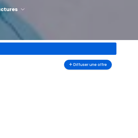
uctures
Diffuser une offre