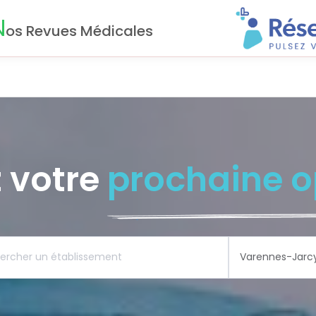
N
os Revues Médicales
 votre
prochaine o