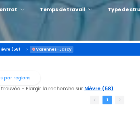
contrat
Temps de travail
Type de str
ièvre (58)
Varennes-Jarcy
es par regions
 trouvée - Elargir la recherche sur
Nièvre (58)
1