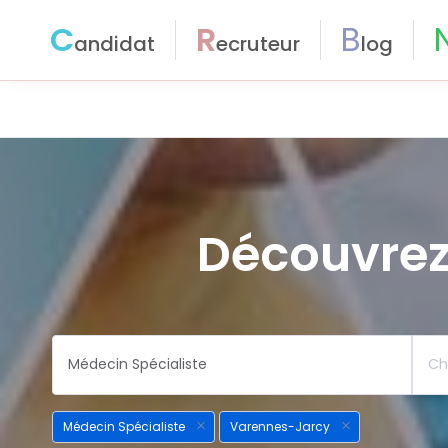
C
R
B
andidat
ecruteur
log
Découvrez
Médecin Spécialiste
Varennes-Jarcy