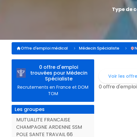
Type de 
Offre d'emploi médical
Médecin Spécialiste
N
0 offre d'emploi
trouvées pour Médecin
Voir les offr
Spécialiste
0 offre d'emploi
Recrutements en France et DOM
TOM
Les groupes
MUTUALITE FRANCAISE
CHAMPAGNE ARDENNE SSM
POLE SANTE TRAVAIL 66