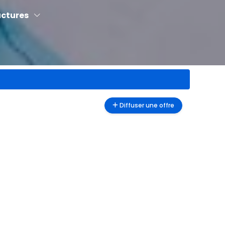
uctures
Diffuser une offre