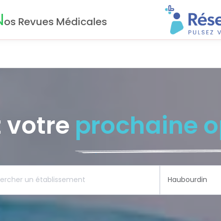
N
os Revues Médicales
 votre
prochaine o