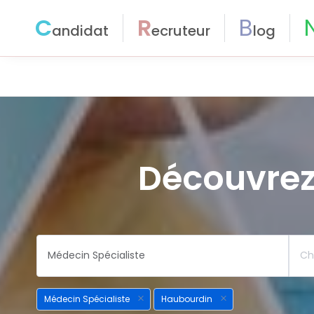
C
R
B
andidat
ecruteur
log
Découvrez
Médecin Spécialiste
Haubourdin