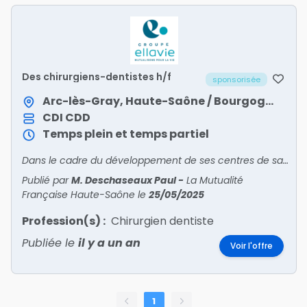
Des chirurgiens-dentistes h/f
sponsorisée
Arc-lès-Gray, Haute-Saône / Bourgogne-Franche-Comté
CDI
CDD
Temps plein et temps partiel
Dans le cadre du développement de ses centres de santé dentaire mutualistes, Ellavie recrute des chirurgiens-dentistes en Bourgogne-Franche-Comté !Venez exercer votre art dentaire en salariat, au s
Publié par
M. Deschaseaux Paul
-
La Mutualité
Française Haute-Saône
le
25/05/2025
Profession(s) :
Chirurgien dentiste
Publiée le
il y a un an
Voir l'offre
1