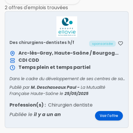
2 offres d'emplois trouvées
Des chirurgiens-dentistes h/f
sponsorisée
Arc-lès-Gray, Haute-Saône / Bourgogne-Franche-Comté
CDI
CDD
Temps plein et temps partiel
Dans le cadre du développement de ses centres de santé dentaire mutualistes, Ellavie recrute des chirurgiens-dentistes en Bourgogne-Franche-Comté !Venez exercer votre art dentaire en salariat, au s
Publié par
M. Deschaseaux Paul
-
La Mutualité
Française Haute-Saône
le
25/05/2025
Profession(s) :
Chirurgien dentiste
Publiée le
il y a un an
Voir l'offre