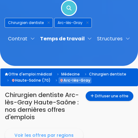
Chirurgien dentiste
Arc-lès-Gray
Contrat
Temps de travail
Structures
Offre d'emploi médical
Médecine
Chirurgien dentiste
Haute-Saône (70)
Arc-lès-Gray
Chirurgien dentiste Arc-
Diffuser une offre
lès-Gray Haute-Saône :
nos dernières offres
d'emplois
Voir les offres par regions