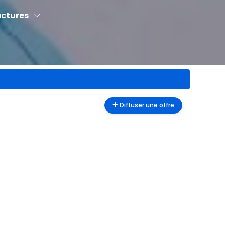
uctures
Diffuser une offre