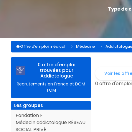
Type de 
Offre d'emploi médical
Médecine
Addictologu
0 offre d'emploi
trouvées pour
Voir les offr
Addictologue
0 offre d'emploi
Recrutements en France et DOM
TOM
Les groupes
Fondation F
Médecin addictologue RÉSEAU
SOCIAL PRIVÉ