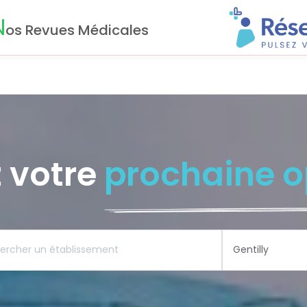
N
os Revues Médicales
 votre
prochaine o