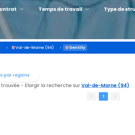
contrat
Temps de travail
Type de str
e
Val-de-Marne (94)
Gentilly
es par regions
 trouvée - Elargir la recherche sur
Val-de-Marne (94)
1