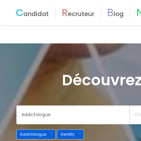
C
R
B
andidat
ecruteur
log
Découvrez
Addictologue
Gentilly