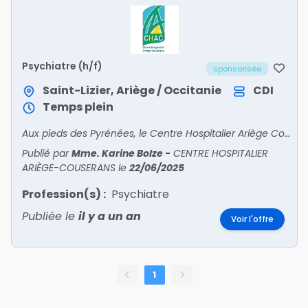
Psychiatre (h/f)
sponsorisée
Saint-Lizier, Ariège / Occitanie
CDI
Temps plein
Aux pieds des Pyrénées, le Centre Hospitalier Ariège CouseransRecrute• PSYCHIATRE• PÉDOPSYCHIATRE• ANESTHÉSISTE• ORTHOPÉDISTE• GASTRO – ENTÉROLOGUE• ENDOCRINOLOGUE – DIABÉTOLOG
Publié par
Mme. Karine Bolze
-
CENTRE HOSPITALIER
ARIÈGE-COUSERANS
le
22/06/2025
Profession(s) :
Psychiatre
Publiée le
il y a un an
Voir l'offre
1