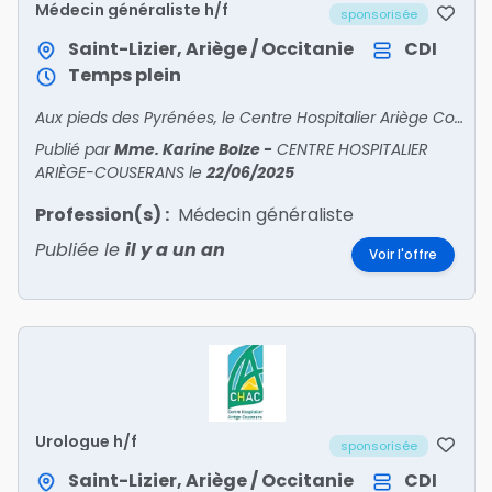
Médecin généraliste h/f
sponsorisée
Saint-Lizier, Ariège / Occitanie
CDI
Temps plein
Aux pieds des Pyrénées, le Centre Hospitalier Ariège Couserans Recrute• PSYCHIATRE• PÉDOPSYCHIATRE• ANESTHÉSISTE• ORTHOPÉDISTE• GASTRO – ENTÉROLOGUE • ENDOCRINOLOGUE – DIABÉTOL
Publié par
Mme. Karine Bolze
-
CENTRE HOSPITALIER
ARIÈGE-COUSERANS
le
22/06/2025
Profession(s) :
Médecin généraliste
Publiée le
il y a un an
Voir l'offre
Urologue h/f
sponsorisée
Saint-Lizier, Ariège / Occitanie
CDI