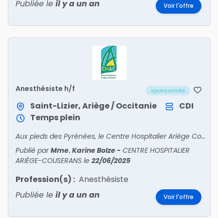
Publiée le
il y a un an
Voir l'offre
Anesthésiste h/f
sponsorisée
Saint-Lizier, Ariège / Occitanie
CDI
Temps plein
Aux pieds des Pyrénées, le Centre Hospitalier Ariège Couserans Recrute• PSYCHIATRE• PÉDOPSYCHIATRE• ANESTHÉSISTE• ORTHOPÉDISTE• GASTRO – ENTÉROLOGUE • ENDOCRINOLOGUE – DIABÉTOL
Publié par
Mme. Karine Bolze
-
CENTRE HOSPITALIER
ARIÈGE-COUSERANS
le
22/06/2025
Profession(s) :
Anesthésiste
Publiée le
il y a un an
Voir l'offre