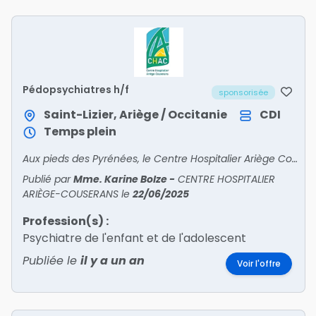
Pédopsychiatres h/f
sponsorisée
Saint-Lizier, Ariège / Occitanie
CDI
Temps plein
Aux pieds des Pyrénées, le Centre Hospitalier Ariège CouseransRecrute• PSYCHIATRE• PÉDOPSYCHIATRE• ANESTHÉSISTE• ORTHOPÉDISTE• GASTRO – ENTÉROLOGUE• ENDOCRINOLOGUE – DIABÉTOLOG
Publié par
Mme. Karine Bolze
-
CENTRE HOSPITALIER
ARIÈGE-COUSERANS
le
22/06/2025
Profession(s) :
Psychiatre de l'enfant et de l'adolescent
Publiée le
il y a un an
Voir l'offre