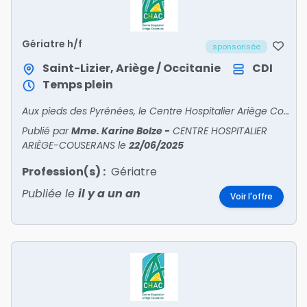
Gériatre h/f
sponsorisée
Saint-Lizier, Ariège / Occitanie
CDI
Temps plein
Aux pieds des Pyrénées, le Centre Hospitalier Ariège Couserans Recrute• PSYCHIATRE• PÉDOPSYCHIATRE• ANESTHÉSISTE• ORTHOPÉDISTE• GASTRO – ENTÉROLOGUE • ENDOCRINOLOGUE – DIABÉTOL
Publié par
Mme. Karine Bolze
-
CENTRE HOSPITALIER
ARIÈGE-COUSERANS
le
22/06/2025
Profession(s) :
Gériatre
Publiée le
il y a un an
Voir l'offre