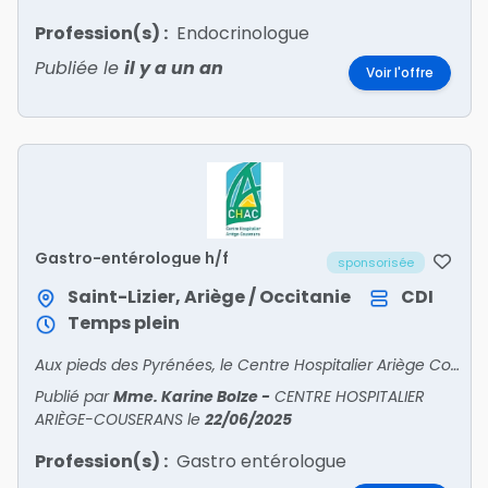
Profession(s) :
Endocrinologue
Publiée le
il y a un an
Voir l'offre
Gastro-entérologue h/f
sponsorisée
Saint-Lizier, Ariège / Occitanie
CDI
Temps plein
Aux pieds des Pyrénées, le Centre Hospitalier Ariège Couserans Recrute• PSYCHIATRE• PÉDOPSYCHIATRE• ANESTHÉSISTE• ORTHOPÉDISTE• GASTRO – ENTÉROLOGUE • ENDOCRINOLOGUE – DIABÉTOL
Publié par
Mme. Karine Bolze
-
CENTRE HOSPITALIER
ARIÈGE-COUSERANS
le
22/06/2025
Profession(s) :
Gastro entérologue