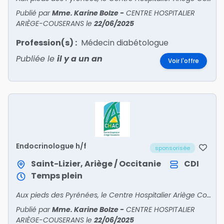
Publié par
Mme. Karine Bolze
-
CENTRE HOSPITALIER
ARIÈGE-COUSERANS
le
22/06/2025
Profession(s) :
Médecin diabétologue
Publiée le
il y a un an
Voir l'offre
Endocrinologue h/f
sponsorisée
Saint-Lizier, Ariège / Occitanie
CDI
Temps plein
Aux pieds des Pyrénées, le Centre Hospitalier Ariège Couserans Recrute• PSYCHIATRE• PÉDOPSYCHIATRE• ANESTHÉSISTE• ORTHOPÉDISTE• GASTRO – ENTÉROLOGUE • ENDOCRINOLOGUE – DIABÉTOL
Publié par
Mme. Karine Bolze
-
CENTRE HOSPITALIER
ARIÈGE-COUSERANS
le
22/06/2025