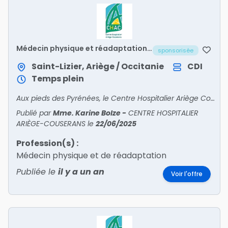
Médecin physique et réadaptation
sponsorisée
h/f
Saint-Lizier, Ariège / Occitanie
CDI
Temps plein
Aux pieds des Pyrénées, le Centre Hospitalier Ariège Couserans Recrute• PSYCHIATRE• PÉDOPSYCHIATRE• ANESTHÉSISTE• ORTHOPÉDISTE• GASTRO – ENTÉROLOGUE • ENDOCRINOLOGUE – DIABÉTOL
Publié par
Mme. Karine Bolze
-
CENTRE HOSPITALIER
ARIÈGE-COUSERANS
le
22/06/2025
Profession(s) :
Médecin physique et de réadaptation
Publiée le
il y a un an
Voir l'offre