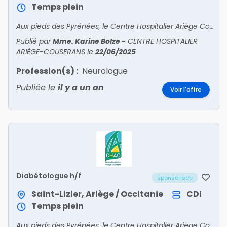
Temps plein
Aux pieds des Pyrénées, le Centre Hospitalier Ariège Couserans Recrute• PSYCHIATRE• PÉDOPSYCHIATRE• ANESTHÉSISTE• ORTHOPÉDISTE• GASTRO – ENTÉROLOGUE • ENDOCRINOLOGUE – DIABÉTOL
Publié par
Mme. Karine Bolze
-
CENTRE HOSPITALIER
ARIÈGE-COUSERANS
le
22/06/2025
Profession(s) :
Neurologue
Publiée le
il y a un an
Voir l'offre
Diabétologue h/f
sponsorisée
Saint-Lizier, Ariège / Occitanie
CDI
Temps plein
Aux pieds des Pyrénées, le Centre Hospitalier Ariège Couserans Recrute• PSYCHIATRE• PÉDOPSYCHIATRE• ANESTHÉSISTE• ORTHOPÉDISTE• GASTRO – ENTÉROLOGUE • ENDOCRINOLOGUE – DIABÉTOL