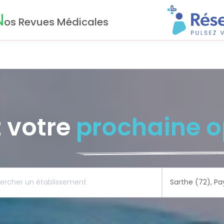
N
os Revues Médicales
 votre
prochaine o