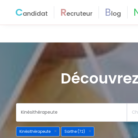
C
R
B
andidat
ecruteur
log
Découvrez
Kinésithérapeute
Sarthe (72)