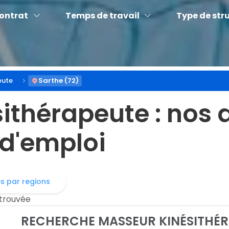
contrat
Temps de travail
Type de str
eute
Sarthe (72)
ésithérapeute
: nos 
 d'emploi
es par regions
 trouvée
RECHERCHE MASSEUR KINÉSITHÉRA