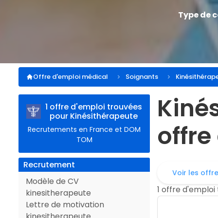
Type de 
Offre d'emploi médical
Soignants
Kinésithérap
Kin
1 offre d'emploi trouvées
pour Kinésithérapeute
offre
Recrutements en France et DOM
TOM
Recrutement
Voir les offr
Modèle de CV
1 offre d'emploi
kinesitherapeute
Lettre de motivation
kinesitherapeute