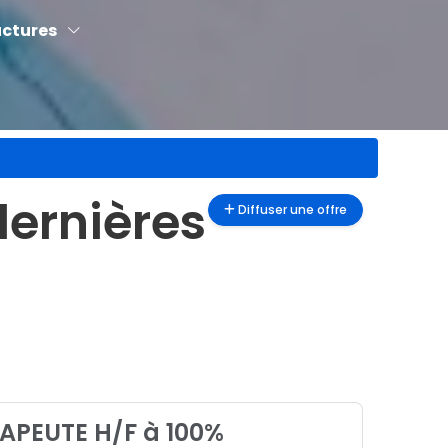
uctures
dernières
Diffuser une offre
PEUTE H/F à 100%