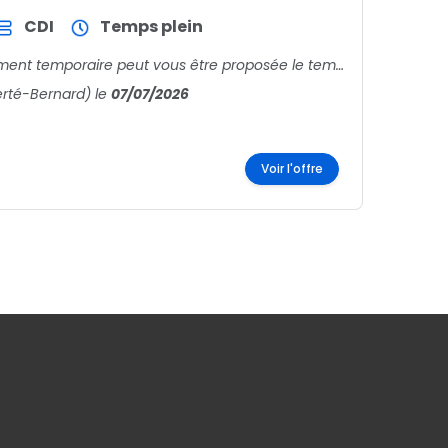
CDI
Temps plein
Nous vous proposons un emploi et la possibilité d’hébergement temporaire peut vous être proposée le temps de trouver un logement sur place. L’Etablissement est disposé à financer les études
erté-Bernard)
le
07/07/2026
Voir l'offre