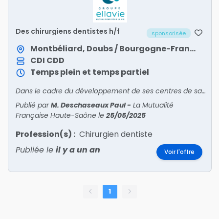
Des chirurgiens dentistes h/f
sponsorisée
Montbéliard, Doubs / Bourgogne-Franche-Comté
CDI
CDD
Temps plein et temps partiel
Dans le cadre du développement de ses centres de santé dentaire mutualistes, Ellavie recrute des chirurgiens-dentistes en Bourgogne-Franche-Comté !Venez exercer votre art dentaire en salariat, au s
Publié par
M. Deschaseaux Paul
-
La Mutualité
Française Haute-Saône
le
25/05/2025
Profession(s) :
Chirurgien dentiste
Publiée le
il y a un an
Voir l'offre
1