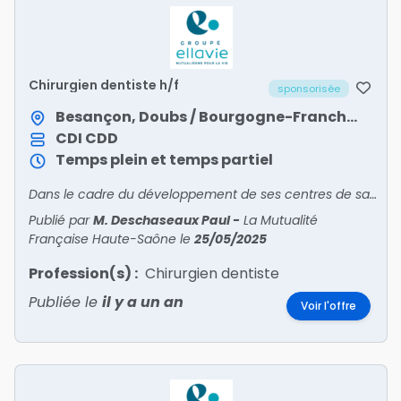
Chirurgien dentiste h/f
sponsorisée
Besançon, Doubs / Bourgogne-Franche-Comté
CDI
CDD
Temps plein et temps partiel
Dans le cadre du développement de ses centres de santé dentaire mutualistes, Ellavie recrute des chirurgiens-dentistes en Bourgogne-Franche-Comté !Venez exercer votre art dentaire en salariat, au s
Publié par
M. Deschaseaux Paul
-
La Mutualité
Française Haute-Saône
le
25/05/2025
Profession(s) :
Chirurgien dentiste
Publiée le
il y a un an
Voir l'offre