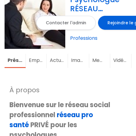
RÉSEAU
SOCIAL PRIVÉ
Contacter l'admin
Rejoindre le
Professions
Présentation
Emploi
Actualités
Images
Membres
(24)
Vidéos
À propos
Bienvenue sur le réseau social
professionnel
réseau pro
santé
PRIVÉ pour les
psychologues.