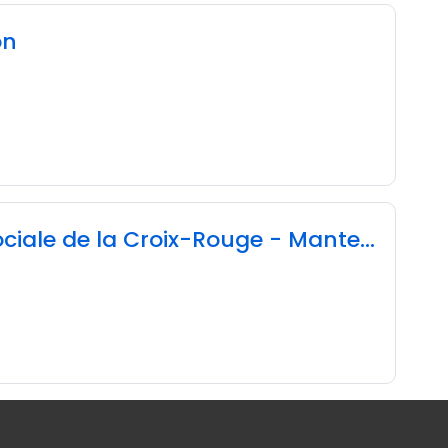
on
IRFSS - Institut régional de formation sanitaire et sociale de la Croix-Rouge - Mantes-la-Jolie