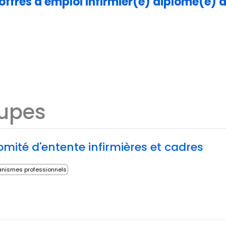
 offres d'emploi infirmier(e) diplômé(e) d
oupes
mité d'entente infirmières et cadres
nismes professionnels