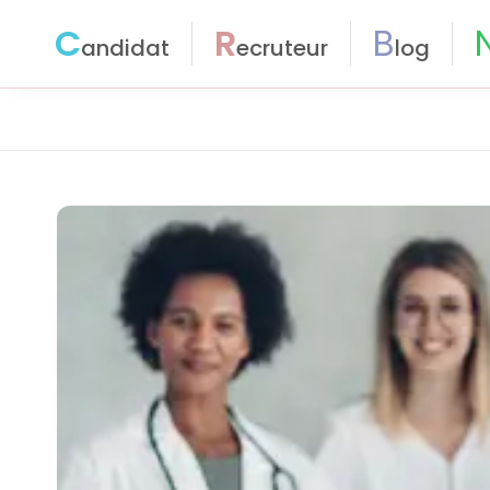
C
R
B
andidat
ecruteur
log