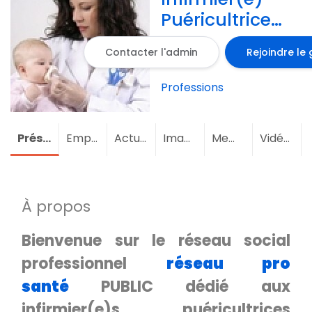
Puéricultrice
Diplômé(e)
Contacter l'admin
Rejoindre le
d'Etat (IPDE) -
RÉSEAU
Professions
SOCIAL PUBLIC
Présentation
Emploi
Actualités
Images
Membres
(208)
Vidéos
À propos
Bienvenue sur le réseau social
professionnel
réseau pro
santé
PUBLIC dédié aux
infirmier(e)s puéricultrices