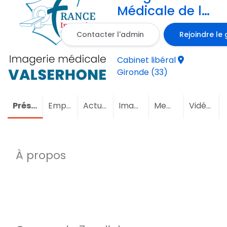
Médicale de la
Vallée de l´Isle
Contacter l'admin
Rejoindre le
en Gironde
Cabinet libéral
Gironde (33)
Présentation
Emploi
Actualités
Images
Membres
(2)
Vidéos
À propos