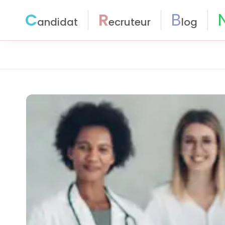
C
R
B
andidat
ecruteur
log