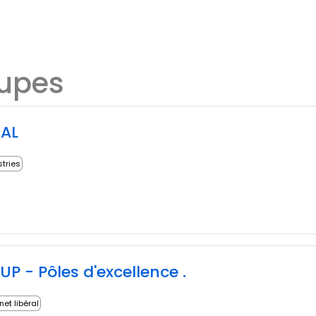
oupes
AL
stries
 - Pôles d'excellence .
et libéral