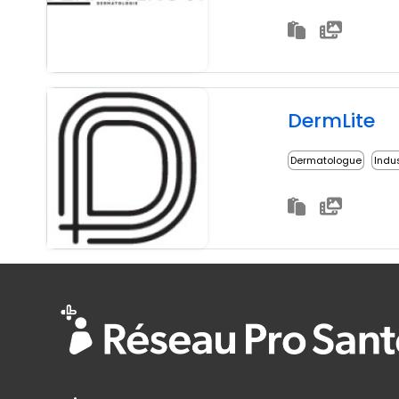
DermLite
Dermatologue
Indu