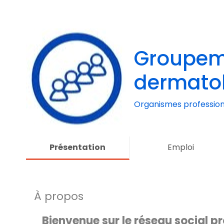
Groupem
dermato
Ardèche
Organismes profession
Présentation
Emploi
À propos
Bienvenue sur le réseau social p