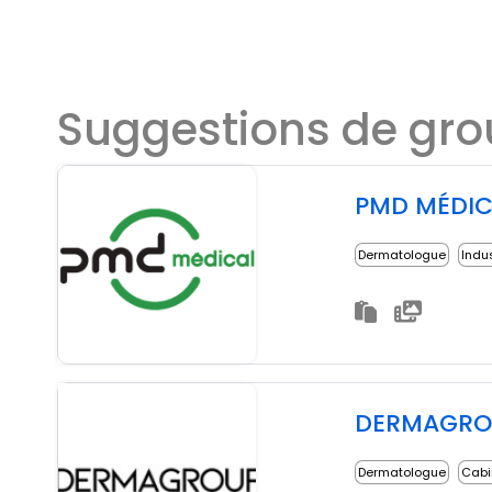
Suggestions de gr
PMD MÉDIC
Dermatologue
Indu
DERMAGROUP
Dermatologue
Cabin