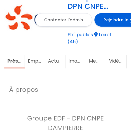
DPN CNPE
DAMPIERRE
Contacter l'admin
Rejoindre le
Ets' publics
Loiret
(45)
Présentation
Emploi
Actualités
Images
Membres
(2)
Vidéos
À propos
Groupe EDF - DPN CNPE
DAMPIERRE