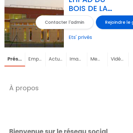
BOIS DE LA
ROCHE
Contacter l'admin
Rejoindre le
Ets' privés
Présentation
Emploi
Actualités
Images
Membres
(2)
Vidéos
À propos
Bienvenue sur le réseau social