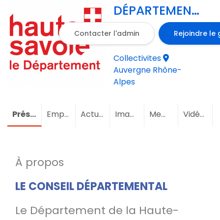
DÉPARTEMENTAL
DE LA HAUTE
Contacter l'admin
Rejoindre le
SAVOIE
Collectivites
Auvergne Rhône-
Alpes
Présentation
Emploi
Actualités
Images
Membres
(3)
Vidéos
À propos
LE CONSEIL DÉPARTEMENTAL
Le Département de la Haute-