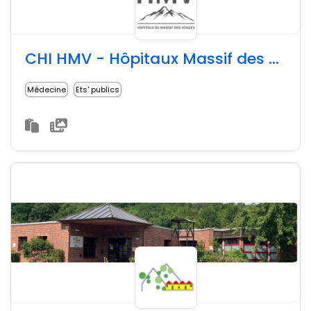
CHI HMV - Hôpitaux Massif des Vosges
Médecine
Ets' publics