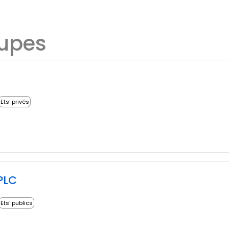
oupes
Ets' privés
PLC
Ets' publics