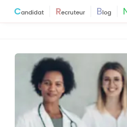
C
R
B
andidat
ecruteur
log