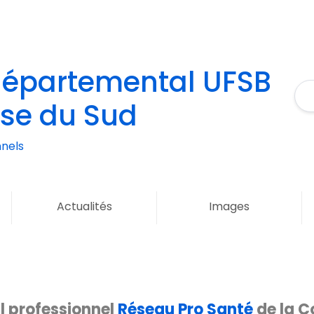
départemental UFSB
rse du Sud
nels
Actualités
Images
l professionnel
Réseau Pro Santé
de la C