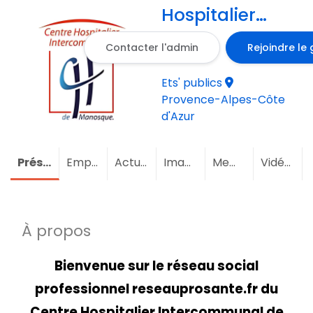
Hospitalier
Intercommunal
Contacter l'admin
Rejoindre le
de Manosque
Ets' publics
Provence-Alpes-Côte
d'Azur
Présentation
Emploi
(3)
Actualités
Images
Membres
(15)
Vidéos
À propos
Bienvenue sur le réseau social
professionnel
reseauprosante.fr
du
Centre Hospitalier Intercommunal de