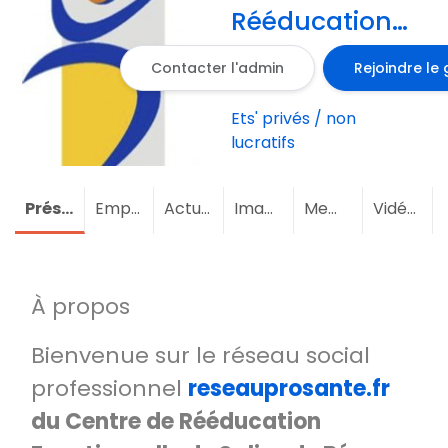
Rééducation
Fonctionnelle
Contacter l'admin
Rejoindre le
de Salies de
Béarn
Ets' privés / non
Pyrénées-
lucratifs
Atlantiques
Aquitaine
Présentation
Emploi
(1)
Actualités
Images
Membres
(4)
Vidéos
À propos
Bienvenue sur le réseau social
professionnel
reseauprosante.fr
d
u Centre de Rééducation