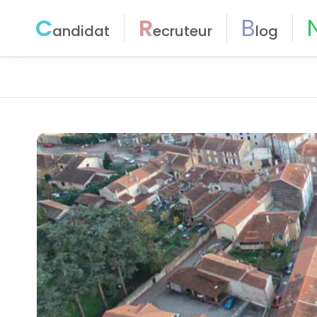
C
R
B
andidat
ecruteur
log