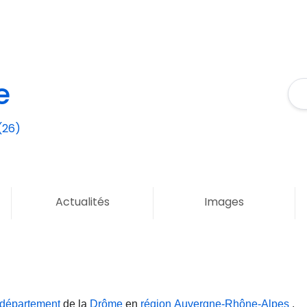
e
(26)
Actualités
Images
département
de la
Drôme
en
région
Auvergne-Rhône-Alpes
.