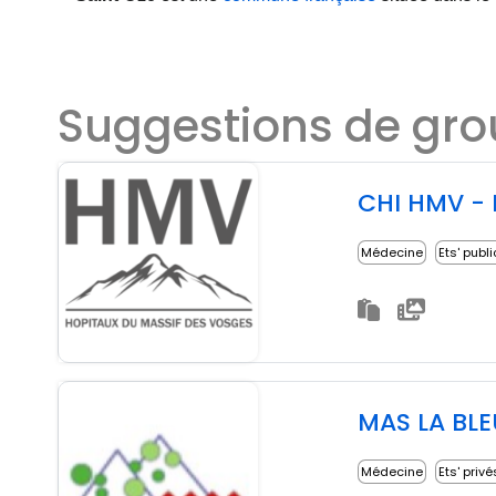
Suggestions de gr
CHI HMV - 
Médecine
Ets' publ
MAS LA BL
Médecine
Ets' privé