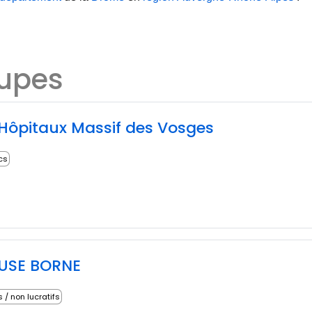
oupes
Hôpitaux Massif des Vosges
ics
EUSE BORNE
s / non lucratifs