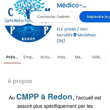
Médico-
Psycho-
Contacter l'admin
Rejoindre le
Pédagogique
de Redon
Ets' privés / non
lucratifs
Morbihan
(56)
Présentation
Emploi
Actualités
Images
Membres
Vidéos
À propos
,
CMPP à Redon
Au
l'accueil est
assuré plus spécifiquement par les