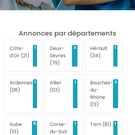
Annonces par départements
Côte-
1
Deux-
3
Hérault
1
d'Or (21)
Sèvres
(34)
(79)
Ardennes
1
Allier
1
Bouches-
2
(08)
(03)
du-
Rhône
(13)
Aube
5
Corse-
1
Tarn (81)
1
(10)
du-Sud