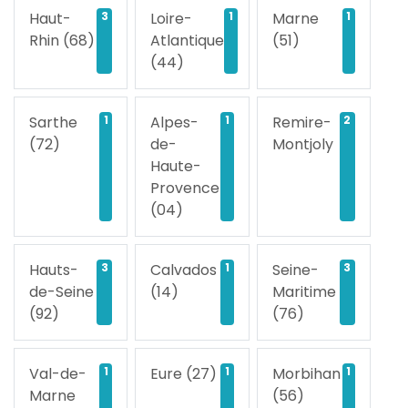
Haut-
3
Loire-
1
Marne
1
Rhin (68)
Atlantique
(51)
(44)
Sarthe
1
Alpes-
1
Remire-
2
(72)
de-
Montjoly
Haute-
Provence
(04)
Hauts-
3
Calvados
1
Seine-
3
de-Seine
(14)
Maritime
(92)
(76)
Val-de-
1
Eure (27)
1
Morbihan
1
Marne
(56)