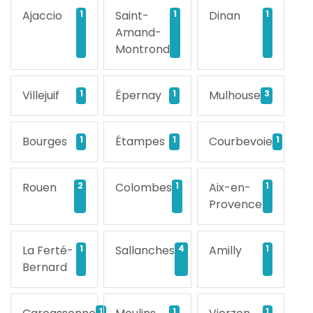
Ajaccio
1
Saint-
1
Dinan
1
Amand-
Montrond
Villejuif
1
Épernay
1
Mulhouse
3
Bourges
1
Étampes
1
Courbevoie
1
Rouen
2
Colombes
1
Aix-en-
1
Provence
La Ferté-
1
Sallanches
4
Amilly
1
Bernard
1
1
1