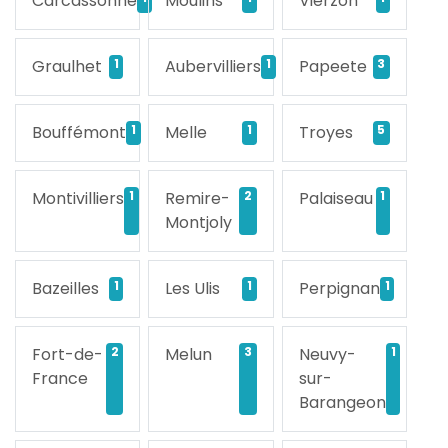
Carcassonne
Moulins
Vierzon
Graulhet
1
Aubervilliers
1
Papeete
3
Bouffémont
1
Melle
1
Troyes
5
Montivilliers
1
Remire-
2
Palaiseau
1
Montjoly
Bazeilles
1
Les Ulis
1
Perpignan
1
Fort-de-
2
Melun
3
Neuvy-
1
France
sur-
Barangeon