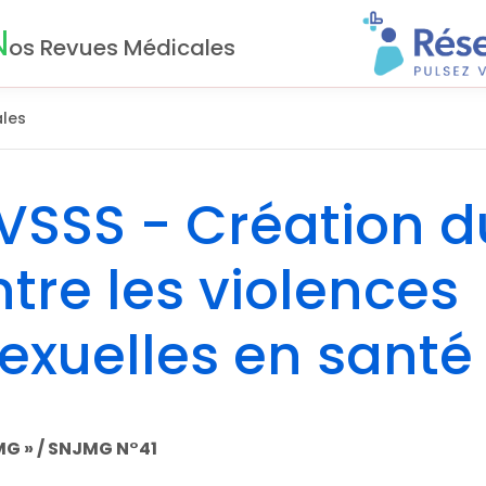
N
os Revues Médicales
les
CVSSS - Création d
ntre les violences
sexuelles en santé
MG » / SNJMG N°41