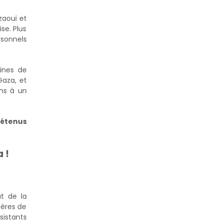
zaoui et
se. Plus
rsonnels
aines de
Gaza, et
ons à un
détenus
 !
at de la
lères de
sistants