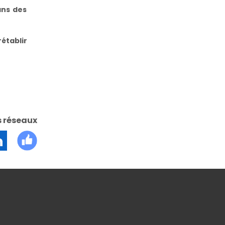
ans des
établir
s réseaux