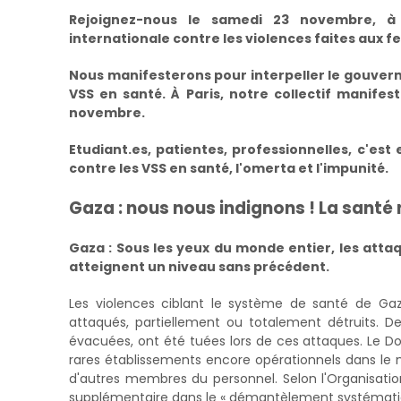
Rejoignez-nous le samedi 23 novembre, à 
internationale contre les violences faites aux 
Nous manifesterons pour interpeller le gouvern
VSS en santé. À Paris, notre collectif manife
novembre.
Etudiant.es, patientes, professionnelles, c'e
contre les VSS en santé, l'omerta et l'impunité.
Gaza : nous nous indignons ! La santé n
Gaza : Sous les yeux du monde entier, les attaq
atteignent un niveau sans précédent.
Les violences ciblant le système de santé de Gaz
attaqués, partiellement ou totalement détruits. D
évacuées, ont été tuées lors de ces attaques. Le Do
rares établissements encore opérationnels dans le
d'autres membres du personnel. Selon l'Organisat
supplémentaire dans le « démantèlement systémati