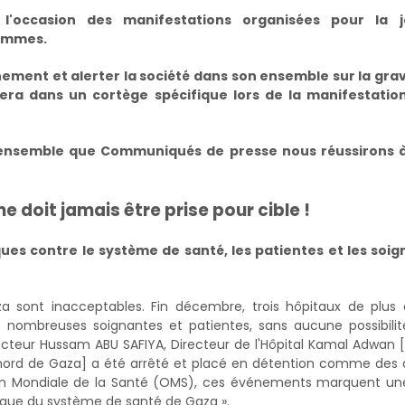
l'occasion des manifestations organisées pour la j
femmes.
ement et alerter la société dans son ensemble sur la grav
stera dans un cortège spécifique lors de la manifestatio
st ensemble que Communiqués de presse nous réussirons à
e doit jamais être prise pour cible !
ues contre le système de santé, les patientes et les soig
a sont inacceptables. Fin décembre, trois hôpitaux de plus 
e nombreuses soignantes et patientes, sans aucune possibilit
cteur Hussam ABU SAFIYA, Directeur de l'Hôpital Kamal Adwan [
 nord de Gaza] a été arrêté et placé en détention comme des 
ion Mondiale de la Santé (OMS), ces événements marquent un
que du système de santé de Gaza ».