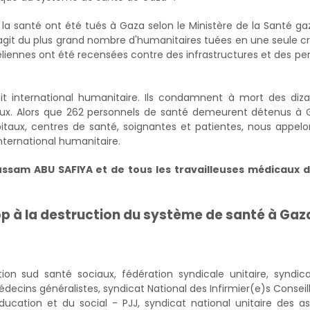
 la santé ont été tués à Gaza selon le Ministère de la Santé ga
s'agit du plus grand nombre d'humanitaires tuées en une seule cri
iennes ont été recensées contre des infrastructures et des pe
it international humanitaire. Ils condamnent à mort des diz
itaux. Alors que 262 personnels de santé demeurent détenus à 
ôpitaux, centres de santé, soignantes et patientes, nous appel
nternational humanitaire.
ussam ABU SAFIYA et de tous les travailleuses médicaux 
p à la destruction du système de santé à Gaza
tion sud santé sociaux, fédération syndicale unitaire, syndic
ecins généralistes, syndicat National des Infirmier(e)s Conseil
ucation et du social - PJJ, syndicat national unitaire des as