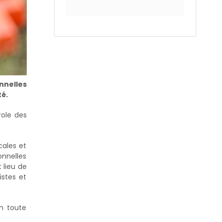
nnelles
té.
role des
cales et
onnelles
 lieu de
istes et
en toute