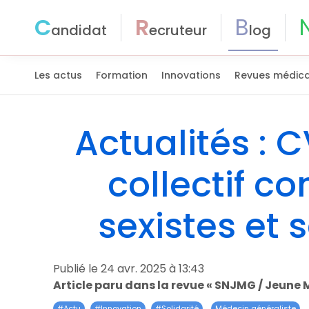
C
R
B
andidat
ecruteur
log
Les actus
Formation
Innovations
Revues médica
Actualités : 
collectif co
sexistes et 
Publié le 24 avr. 2025 à 13:43
Article paru dans la revue « SNJMG / Jeune 
#
Actu
#
Innovation
#
Solidarité
Médecin généraliste