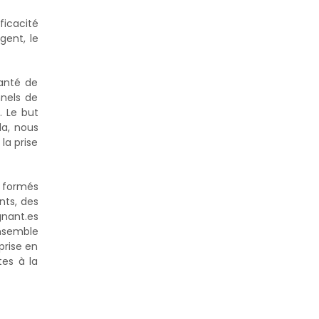
ficacité
gent, le
santé de
nnels de
. Le but
la, nous
la prise
s formés
nts, des
gnant.es
ensemble
prise en
tes à la