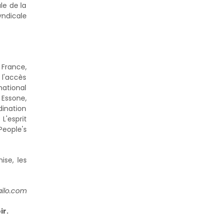
le de la
yndicale
France,
 l'accès
national
 Essone,
dination
L'esprit
eople's
ise, les
ilo.com
ir.