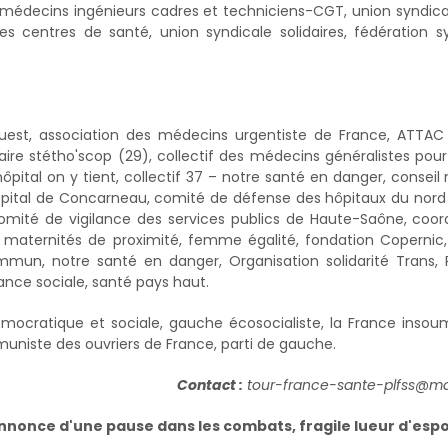
 médecins ingénieurs cadres et techniciens-CGT, union syndica
es centres de santé, union syndicale solidaires, fédération s
est, association des médecins urgentiste de France, ATTAC 
re stétho'scop (29), collectif des médecins généralistes pour
ôpital on y tient, collectif 37 – notre santé en danger, conseil 
hôpital de Concarneau, comité de défense des hôpitaux du nord
 comité de vigilance des services publics de Haute-Saône, coor
maternités de proximité, femme égalité, fondation Copernic, 
n, notre santé en danger, Organisation solidarité Trans, P
ance sociale, santé pays haut.
cratique et sociale, gauche écosocialiste, la France insoum
muniste des ouvriers de France, parti de gauche.
Contact :
tour-france-sante-plfss@ma
nonce d'une pause dans les combats, fragile lueur d'espo