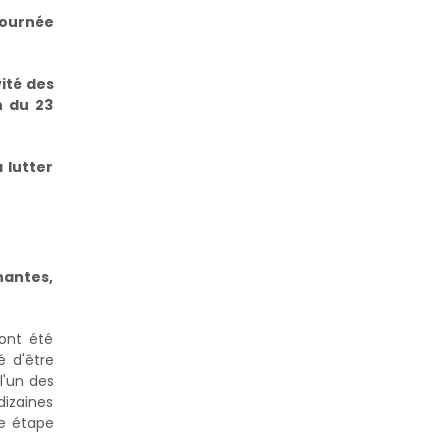
ournée
ité des
n du 23
 lutter
nantes,
ont été
é d'être
l'un des
dizaines
e étape