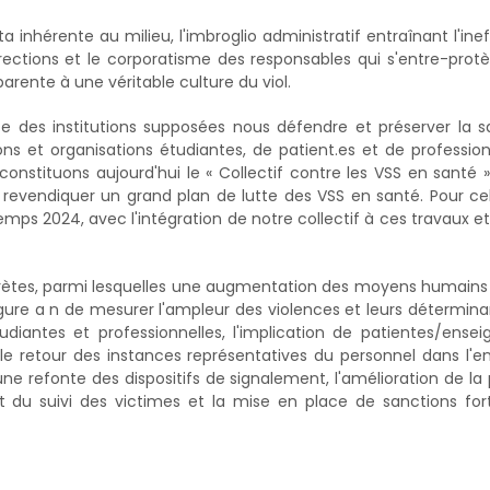
ta inhérente au milieu, l'imbroglio administratif entraînant l'inef
irections et le corporatisme des responsables qui s'entre-protè
arente à une véritable culture du viol.
e des institutions supposées nous défendre et préserver la 
ns et organisations étudiantes, de patient.es et de professio
constituons aujourd'hui le « Collectif contre les VSS en santé »
 revendiquer un grand plan de lutte des VSS en santé. Pour ce
s 2024, avec l'intégration de notre collectif à ces travaux et 
crètes, parmi lesquelles une augmentation des moyens humain
ure a n de mesurer l'ampleur des violences et leurs détermina
udiantes et professionnelles, l'implication de patientes/ensei
e retour des instances représentatives du personnel dans l'
ne refonte des dispositifs de signalement, l'amélioration de la 
 du suivi des victimes et la mise en place de sanctions for