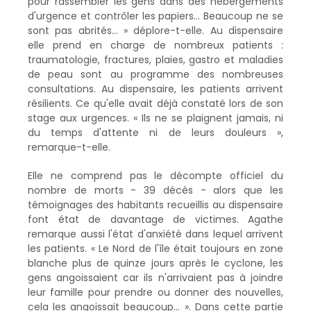
pour rassembler les gens dans des hébergements
d'urgence et contrôler les papiers… Beaucoup ne se
sont pas abrités… » déplore-t-elle. Au dispensaire
elle prend en charge de nombreux patients :
traumatologie, fractures, plaies, gastro et maladies
de peau sont au programme des nombreuses
consultations. Au dispensaire, les patients arrivent
résilients. Ce qu'elle avait déjà constaté lors de son
stage aux urgences. « Ils ne se plaignent jamais, ni
du temps d'attente ni de leurs douleurs »,
remarque-t-elle.
Elle ne comprend pas le décompte officiel du
nombre de morts - 39 décès - alors que les
témoignages des habitants recueillis au dispensaire
font état de davantage de victimes. Agathe
remarque aussi l'état d'anxiété dans lequel arrivent
les patients. « Le Nord de l'île était toujours en zone
blanche plus de quinze jours après le cyclone, les
gens angoissaient car ils n'arrivaient pas à joindre
leur famille pour prendre ou donner des nouvelles,
cela les angoissait beaucoup… ». Dans cette partie