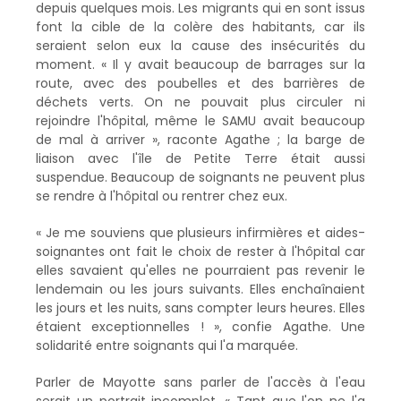
depuis quelques mois. Les migrants qui en sont issus
font la cible de la colère des habitants, car ils
seraient selon eux la cause des insécurités du
moment. « Il y avait beaucoup de barrages sur la
route, avec des poubelles et des barrières de
déchets verts. On ne pouvait plus circuler ni
rejoindre l'hôpital, même le SAMU avait beaucoup
de mal à arriver », raconte Agathe ; la barge de
liaison avec l'île de Petite Terre était aussi
suspendue. Beaucoup de soignants ne peuvent plus
se rendre à l'hôpital ou rentrer chez eux.
« Je me souviens que plusieurs infirmières et aides-
soignantes ont fait le choix de rester à l'hôpital car
elles savaient qu'elles ne pourraient pas revenir le
lendemain ou les jours suivants. Elles enchaînaient
les jours et les nuits, sans compter leurs heures. Elles
étaient exceptionnelles ! », confie Agathe. Une
solidarité entre soignants qui l'a marquée.
Parler de Mayotte sans parler de l'accès à l'eau
serait un portrait incomplet. « Tant que l'on ne l'a