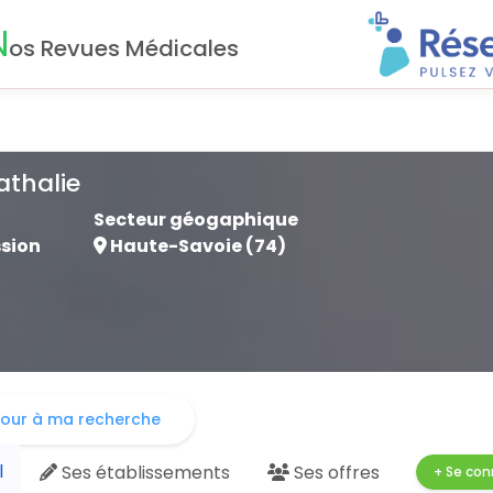
N
os Revues Médicales
thalie
Secteur géogaphique
ssion
Haute-Savoie (74)
our à ma recherche
l
Ses
établissements
Ses
offres
+ Se con