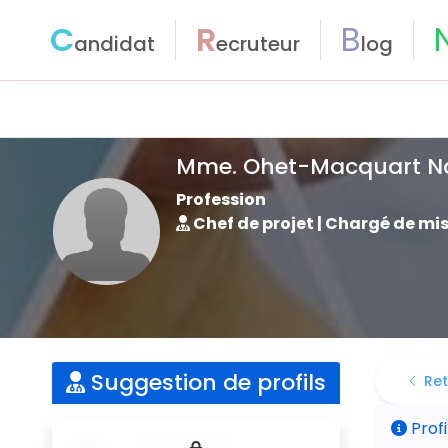
C
R
B
andidat
ecruteur
log
Mme. Ohet-Macquart Na
Profession
Chef de projet | Chargé de mi
Suggestion de profils
Ret
Profi