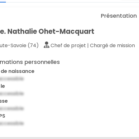
Présentation
. Nathalie Ohet-Macquart
ute-Savoie (74)
Chef de projet | Chargé de mission
rmations personnelles
 de naissance
ccessible
 le
ccessible
sse
ccessible
PS
ccessible