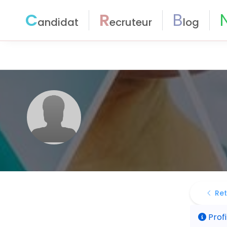
C
R
B
andidat
ecruteur
log
Ret
Profi