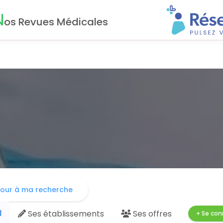
N
os Revues Médicales
our à ma recherche
l
Ses
établissements
Ses
offres
+ Se con