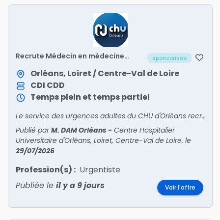
Recrute Médecin en médecine
sponsorisée
polyvalente post-urgences (UHCD
2) – H/F
Orléans, Loiret / Centre-Val de Loire
CDI
CDD
Temps plein et temps partiel
Le service des urgences adultes du CHU d'Orléans recrute un médecin pour intégrer son unité de médecine polyvalente post-urgences (UHCD 2).
Publié par
M. DAM Orléans
-
Centre Hospitalier
Universitaire d'Orléans, Loiret, Centre-Val de Loire.
le
29/07/2026
Profession(s) :
Urgentiste
Publiée le
il y a 9 jours
Voir l'offre