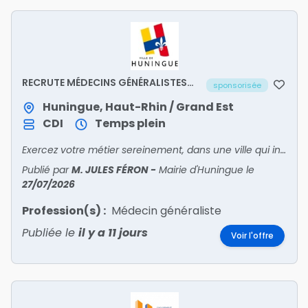
RECRUTE MÉDECINS GÉNÉRALISTES
sponsorisée
SALARIÉS
Huningue, Haut-Rhin / Grand Est
CDI
Temps plein
Exercez votre métier sereinement, dans une ville qui investit pour la santé de ses habitants. Rejoignez-nous !
Publié par
M. JULES FÉRON
-
Mairie d'Huningue
le
27/07/2026
Profession(s) :
Médecin généraliste
Publiée le
il y a 11 jours
Voir l'offre