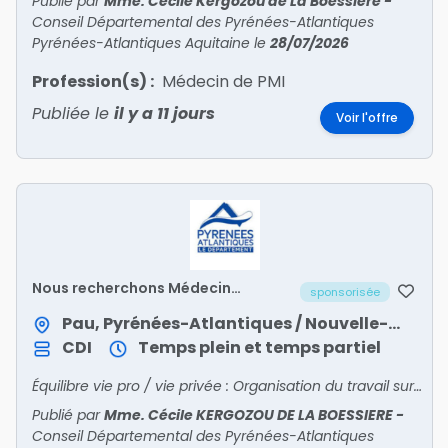
Publié par
Mme. Cécile Kergozou de La Boëssière
-
Conseil Départemental des Pyrénées-Atlantiques
Pyrénées-Atlantiques Aquitaine
le
28/07/2026
Profession(s) :
Médecin de PMI
Publiée le
il y a 11 jours
Voir l'offre
Nous recherchons Médecin
sponsorisée
Autonomie (F/H)
Pau, Pyrénées-Atlantiques / Nouvelle-Aquitaine
CDI
Temps plein et temps partiel
Équilibre vie pro / vie privée : Organisation du travail sur un poste à temps complet (40h/semaine), sans gardes ni astreintes.
Publié par
Mme. Cécile KERGOZOU DE LA BOESSIERE
-
Conseil Départemental des Pyrénées-Atlantiques