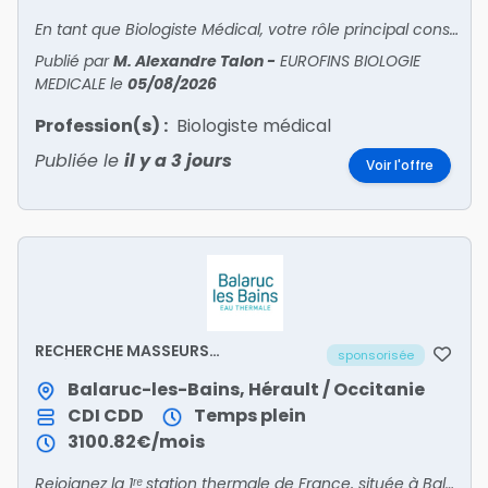
En tant que Biologiste Médical, votre rôle principal consiste à encadrer toutes les activités et équipes du site sous votre responsabilité. Vous êtes en relation avec patients et confrères pou
Publié par
M. Alexandre Talon
-
EUROFINS BIOLOGIE
MEDICALE
le
05/08/2026
Profession(s) :
Biologiste médical
Publiée le
il y a 3 jours
Voir l'offre
RECHERCHE MASSEURS
sponsorisée
KINÉSITHÉRAPEUTES (F/H)
Balaruc-les-Bains, Hérault / Occitanie
CDI
CDD
Temps plein
3100.82€/mois
Rejoignez la 1ʳᵉ station thermale de France, située à Balaruc-les-Bains, dans l'Hérault, au cœur d'une presqu'île bordant le Bassin de Thau.