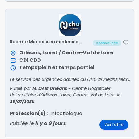
Recrute Médecin en médecine
sponsorisée
polyvalente post-urgences (UHCD
2) – H/F
Orléans, Loiret / Centre-Val de Loire
CDI
CDD
Temps plein et temps partiel
Le service des urgences adultes du CHU d'Orléans recrute un médecin pour intégrer son unité de médecine polyvalente post-urgences (UHCD 2).
Publié par
M. DAM Orléans
-
Centre Hospitalier
Universitaire d'Orléans, Loiret, Centre-Val de Loire.
le
29/07/2026
Profession(s) :
Infectiologue
Publiée le
il y a 9 jours
Voir l'offre