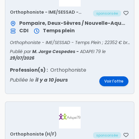
Orthophoniste - IME/SESSAD -
sponsorisée
Temps Plein
Pompaire, Deux-Sèvres / Nouvelle-Aquitaine
CDI
Temps plein
Orthophoniste - IME/SESSAD - Temps Plein ; 22352 € brut /an ; IME/SESSAD de Parthenay ; Début : 24 août 2026 ; Horaires normaux ; Expérience : 2-5 ans ; Statut : Non-Cadre - CDI
Publié par
M. Jorge Cespedes
-
ADAPEI 79
le
29/07/2026
Profession(s) :
Orthophoniste
Publiée le
il y a 10 jours
Voir l'offre
Orthophoniste (H/F)
sponsorisée