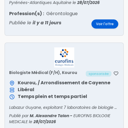
Pyrénées-Atlantiques Aquitaine
le
28/07/2026
Profession(s) :
Gérontologue
Publiée le
il y a 11 jours
Voir l'offre
Biologiste Médical (F/H), Kourou
sponsorisée
Kourou, / Arrondissement de Cayenne
Libéral
Temps plein et temps partiel
Labazur Guyane, exploitant 7 laboratoires de biologie médicale en Guyane, recherche un ou une biologiste pour son laboratoire de Kourou.Activité :o Ville + hôpital o Plateau technique c
Publié par
M. Alexandre Talon
-
EUROFINS BIOLOGIE
MEDICALE
le
28/07/2026