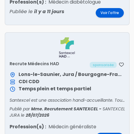
Profession(s) :
Médecin diabétologue
Publiée le
il y a 11 jours
Voir l'offre
Recrute Médecins HAD
sponsorisée
Lons-le-Saunier, Jura / Bourgogne-Franche-Comté
CDI
CDD
Temps plein et temps partiel
Santexcel est une association handi-accueillante. Tous nos postes sont ouverts aux personnes en situation de handicap.
Publié par
Mme. Recrutement SANTEXCEL
-
SANTEXCEL
JURA
le
28/07/2026
Profession(s) :
Médecin généraliste