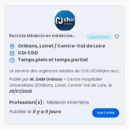
Recrute Médecin en médecine
sponsorisée
polyvalente post-urgences (UHCD
2) – H/F
Orléans, Loiret / Centre-Val de Loire
CDI
CDD
Temps plein et temps partiel
Le service des urgences adultes du CHU d'Orléans recrute un médecin pour intégrer son unité de médecine polyvalente post-urgences (UHCD 2).
Publié par
M. DAM Orléans
-
Centre Hospitalier
Universitaire d'Orléans, Loiret, Centre-Val de Loire.
le
29/07/2026
Profession(s) :
Médecin Interniste
Publiée le
il y a 9 jours
Voir l'offre