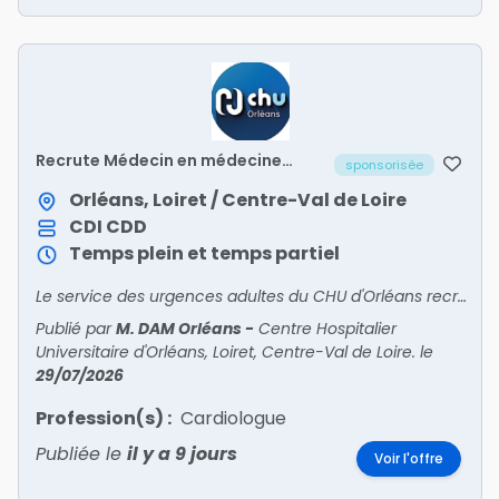
Recrute Médecin en médecine
sponsorisée
polyvalente post-urgences (UHCD
2) – H/F
Orléans, Loiret / Centre-Val de Loire
CDI
CDD
Temps plein et temps partiel
Le service des urgences adultes du CHU d'Orléans recrute un médecin pour intégrer son unité de médecine polyvalente post-urgences (UHCD 2).
Publié par
M. DAM Orléans
-
Centre Hospitalier
Universitaire d'Orléans, Loiret, Centre-Val de Loire.
le
29/07/2026
Profession(s) :
Cardiologue
Publiée le
il y a 9 jours
Voir l'offre