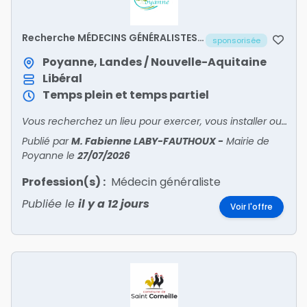
Recherche MÉDECINS GÉNÉRALISTES
sponsorisée
H/F - Avantages/Aide à
l'installation
Poyanne, Landes / Nouvelle-Aquitaine
Libéral
Temps plein et temps partiel
Vous recherchez un lieu pour exercer, vous installer ou développer votre activité ?Poyanne vous attend.Renseignements auprès de la Mairie Tel : 05 58 98 92 72 ; Mail : mairie@poyanne.frDisponibilit
Publié par
M. Fabienne LABY-FAUTHOUX
-
Mairie de
Poyanne
le
27/07/2026
Profession(s) :
Médecin généraliste
Publiée le
il y a 12 jours
Voir l'offre