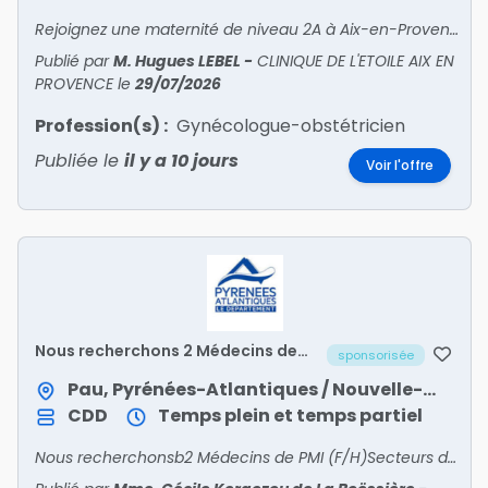
Rejoignez une maternité de niveau 2A à Aix-en-Provence : exercice libéral, équipe de 8 praticiens, 2 400 naissances/an, plateau technique complet et cadre de vie privilégié.
Publié par
M. Hugues LEBEL
-
CLINIQUE DE L'ETOILE AIX EN
PROVENCE
le
29/07/2026
Profession(s) :
Gynécologue-obstétricien
Publiée le
il y a 10 jours
Voir l'offre
Nous recherchons 2 Médecins de
sponsorisée
PMI (F/H) Secteurs de Pau (CDD 1 an)
et Mourenx (remplacement d’un
Pau, Pyrénées-Atlantiques / Nouvelle-Aquitaine
congé maternité)
CDD
Temps plein et temps partiel
Nous recherchonsb2 Médecins de PMI (F/H)Secteurs de Pau (CDD 1 an) et Mourenx (remplacement d’un congé maternité) - (SDSEI Pau Agglo)