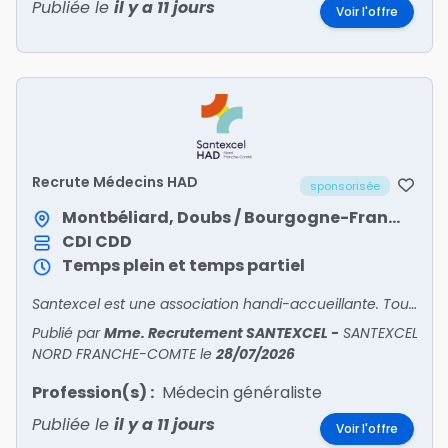
Publiée le
il y a 11 jours
Voir l'offre
Recrute Médecins HAD
sponsorisée
Montbéliard, Doubs / Bourgogne-Franche-Comté
CDI
CDD
Temps plein et temps partiel
Santexcel est une association handi-accueillante. Tous nos postes sont ouverts aux personnes en situation de handicap.
Publié par
Mme. Recrutement SANTEXCEL
-
SANTEXCEL
NORD FRANCHE-COMTE
le
28/07/2026
Profession(s) :
Médecin généraliste
Publiée le
il y a 11 jours
Voir l'offre