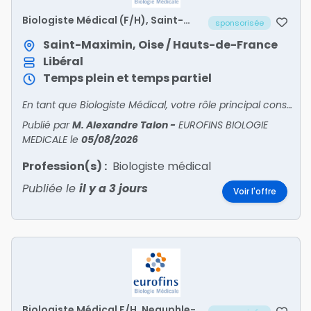
Biologiste Médical (F/H), Saint-
sponsorisée
Maximin
Saint-Maximin, Oise / Hauts-de-France
Libéral
Temps plein et temps partiel
En tant que Biologiste Médical, votre rôle principal consiste à encadrer toutes les activités du site sous votre responsabilité. Vous êtes en relation avec patients et confrères pour l'accueil
Publié par
M. Alexandre Talon
-
EUROFINS BIOLOGIE
MEDICALE
le
05/08/2026
Profession(s) :
Biologiste médical
Publiée le
il y a 3 jours
Voir l'offre
Biologiste Médical F/H, Neauphle-