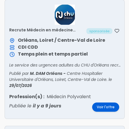
Recrute Médecin en médecine
sponsorisée
polyvalente post-urgences (UHCD
2) – H/F
Orléans, Loiret / Centre-Val de Loire
CDI
CDD
Temps plein et temps partiel
Le service des urgences adultes du CHU d'Orléans recrute un médecin pour intégrer son unité de médecine polyvalente post-urgences (UHCD 2).
Publié par
M. DAM Orléans
-
Centre Hospitalier
Universitaire d'Orléans, Loiret, Centre-Val de Loire.
le
29/07/2026
Profession(s) :
Médecin Polyvalent
Publiée le
il y a 9 jours
Voir l'offre