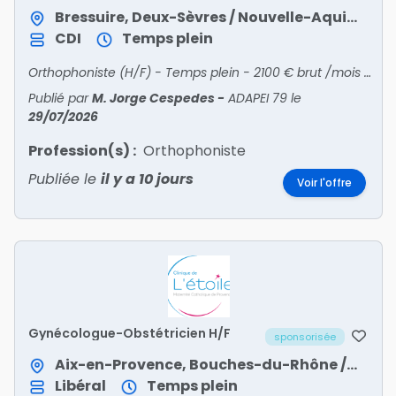
Bressuire, Deux-Sèvres / Nouvelle-Aquitaine
CDI
Temps plein
Orthophoniste (H/F) - Temps plein - 2100 € brut /mois - IME et SESSAD de BRESSUIREDébut : Dès que possible - Horaires normaux - Statut: Non-Cadre - Periode : JourType de contrat : CDI
Publié par
M. Jorge Cespedes
-
ADAPEI 79
le
29/07/2026
Profession(s) :
Orthophoniste
Publiée le
il y a 10 jours
Voir l'offre
Gynécologue-Obstétricien H/F
sponsorisée
Aix-en-Provence, Bouches-du-Rhône / Provence-Alpes-Côte d'Azur
Libéral
Temps plein