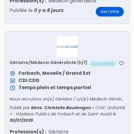
Profession(s) :
Médecin généraliste
Publiée le
il y a 8 jours
Voir l'offre
Gériatre/Médecin Généraliste (h/f)
sponsorisée
Forbach, Moselle / Grand Est
CDI
CDD
Temps plein et temps partiel
Nous recrutons un(e) Gériatre / un(e) Médecin Généraliste !
Publié par
Mme. Christelle Boudengen
-
CHIC UniSanté
+ : Hôpitaux Publics de Forbach et de Saint-Avold
le
30/07/2026
Profession(s) :
Gériatre