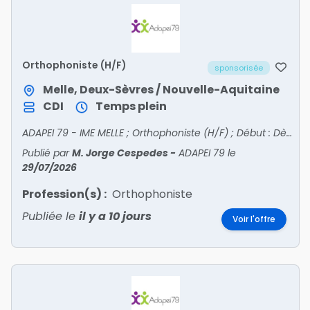
Orthophoniste (H/F)
sponsorisée
Melle, Deux-Sèvres / Nouvelle-Aquitaine
CDI
Temps plein
ADAPEI 79 - IME MELLE ; Orthophoniste (H/F) ; Début : Dès que possible ; Statut : Non-Cadre ; Période : Jour ; Type de contrat : CDI
Publié par
M. Jorge Cespedes
-
ADAPEI 79
le
29/07/2026
Profession(s) :
Orthophoniste
Publiée le
il y a 10 jours
Voir l'offre