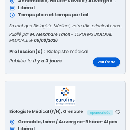
Annemasse, Haute-Savoie / Auvergne-Rhône-Alpes
Libéral
Temps plein et temps partiel
En tant que Biologiste Médical, votre rôle principal consiste à encadrer toutes les activités du site sous votre responsabilité. Vous êtes en relation avec patients et confrères pour l'accueil
Publié par
M. Alexandre Talon
-
EUROFINS BIOLOGIE
MEDICALE
le
05/08/2026
Profession(s) :
Biologiste médical
Publiée le
il y a 3 jours
Voir l'offre
Biologiste Médical (F/H), Grenoble
sponsorisée
Grenoble, Isère / Auvergne-Rhône-Alpes
Libéral