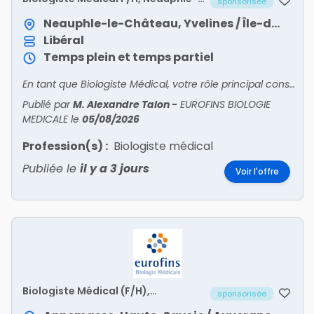
sponsorisée
le-Château
Neauphle-le-Château, Yvelines / Île-de-France
Libéral
Temps plein et temps partiel
En tant que Biologiste Médical, votre rôle principal consiste à encadrer toutes les activités du site sous votre responsabilité. Vous êtes en relation avec patients et confrères pour l'accueil
Publié par
M. Alexandre Talon
-
EUROFINS BIOLOGIE
MEDICALE
le
05/08/2026
Profession(s) :
Biologiste médical
Publiée le
il y a 3 jours
Voir l'offre
Biologiste Médical (F/H),
sponsorisée
Annemasse