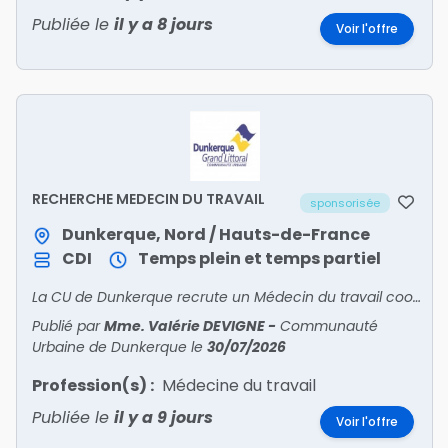
Publiée le
il y a 8 jours
Voir l'offre
RECHERCHE MEDECIN DU TRAVAIL
sponsorisée
Dunkerque, Nord / Hauts-de-France
CDI
Temps plein et temps partiel
La CU de Dunkerque recrute un Médecin du travail coordonnateur pour suivre 4 500 agents et piloter une équipe pluridisciplinaire. Poste alliant suivi médical, prévention des risques et QVT
Publié par
Mme. Valérie DEVIGNE
-
Communauté
Urbaine de Dunkerque
le
30/07/2026
Profession(s) :
Médecine du travail
Publiée le
il y a 9 jours
Voir l'offre