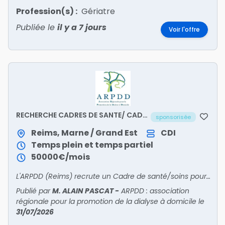
Profession(s) :
Gériatre
Publiée le
il y a 7 jours
Voir l'offre
RECHERCHE CADRES DE SANTE/ CADRE
sponsorisée
DE SOINS
Reims, Marne / Grand Est
CDI
Temps plein et temps partiel
50000€/mois
L'ARPDD (Reims) recrute un Cadre de santé/soins pour piloter la dialyse : management de 40 pros, qualité des soins, projets. 50k€/an, autonomie, structure associative.
Publié par
M. ALAIN PASCAT
-
ARPDD : association
régionale pour la promotion de la dialyse à domicile
le
31/07/2026