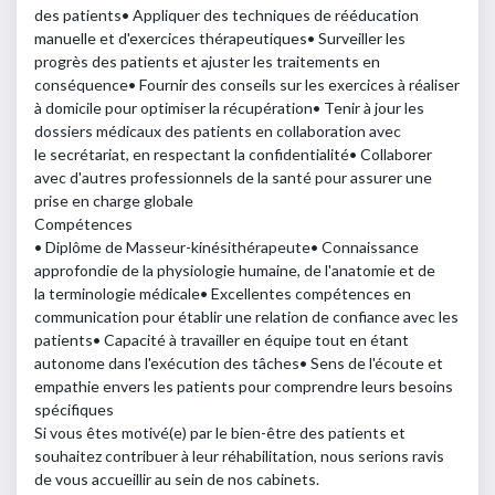
des patients
• Appliquer des techniques de rééducation
manuelle et d'exercices
thérapeutiques
• Surveiller les
progrès des patients et ajuster les traitements en
conséquence
• Fournir des conseils sur les exercices à réaliser
à domicile pour optimiser la
récupération
• Tenir à jour les
dossiers médicaux des patients en collaboration avec
le
secrétariat, en respectant la confidentialité
• Collaborer
avec d'autres professionnels de la santé pour assurer une
prise en
charge globale
Compétences
• Diplôme de Masseur-kinésithérapeute
• Connaissance
approfondie de la physiologie humaine, de l'anatomie et de
la
terminologie médicale
• Excellentes compétences en
communication pour établir une relation de
confiance avec les
patients
• Capacité à travailler en équipe tout en étant
autonome dans l'exécution des
tâches
• Sens de l'écoute et
empathie envers les patients pour comprendre leurs
besoins
spécifiques
Si vous êtes motivé(e) par le bien-être des patients et
souhaitez contribuer à leur réhabilitation, nous serions ravis
de vous accueillir au sein de nos cabinets.