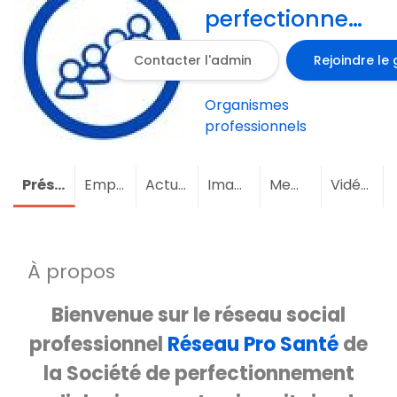
perfectionnemen
radiologique
Contacter l'admin
Rejoindre le
post
universitaire
Organismes
du Rhône
professionnels
Présentation
Emploi
Actualités
Images
Membres
(2)
Vidéos
À propos
Bienvenue sur le réseau social
professionnel
Réseau Pro Santé
de
la Société de perfectionnement