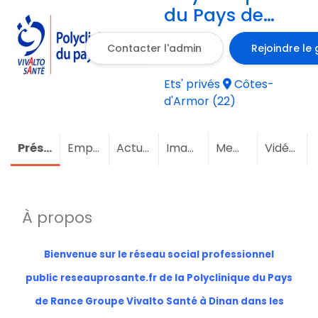
du Pays de
Rance Groupe
Contacter l'admin
Rejoindre le
Vivalto Santé
à Dinan dans
Ets' privés
Côtes-
les Côtes-
d'Armor (22)
d’Armor,
Bretagne.
Présentation
Emploi
Actualités
Images
Membres
(11)
Vidéos
(Réseau
Public)
À propos
Bienvenue sur le réseau social professionnel
public
reseauprosante.fr
de la Polyclinique du Pays
de Rance Groupe Vivalto Santé à Dinan dans les