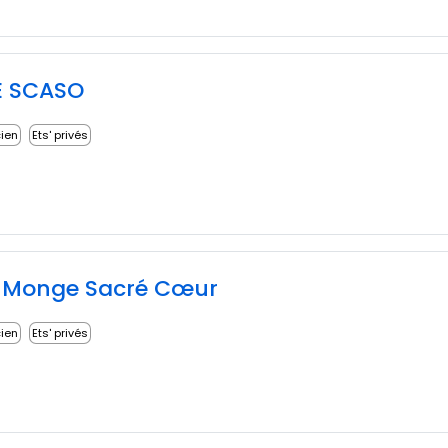
E SCASO
cien
Ets' privés
 Monge Sacré Cœur
cien
Ets' privés