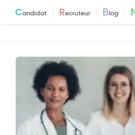
C
R
B
andidat
ecruteur
log