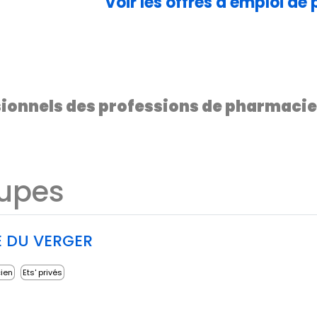
Voir les offres d'emploi d
sionnels des
professions de pharmacie 
oupes
 DU VERGER
cien
Ets' privés