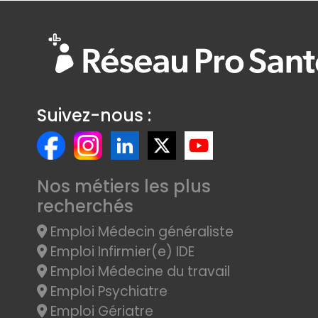
Suivez-nous :
Nos métiers les plus
recherchés
Emploi Médecin généraliste
Emploi Infirmier(e) IDE
Emploi Médecine du travail
Emploi Psychiatre
Emploi Gériatre