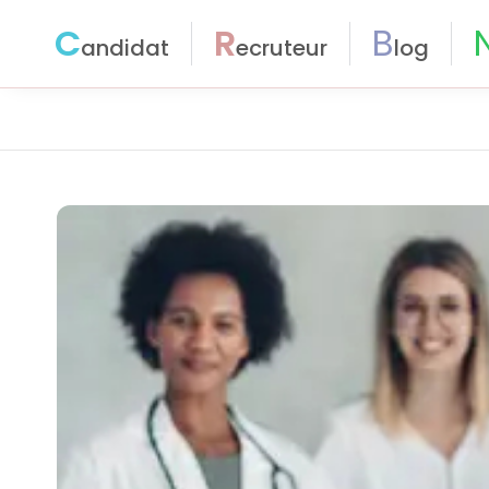
C
R
B
andidat
ecruteur
log