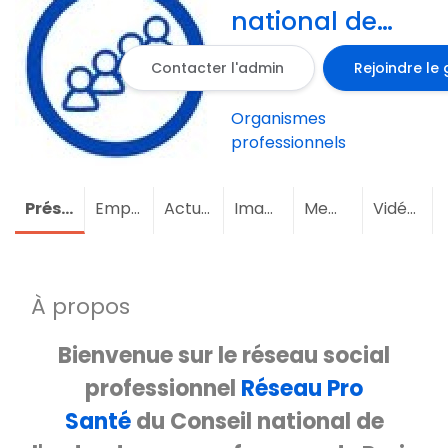
national de
l'ordre des
Contacter l'admin
Rejoindre le
sages-
femmes de
Organismes
Paris
professionnels
Présentation
Emploi
Actualités
Images
Membres
(2)
Vidéos
À propos
Bienvenue sur le réseau social
professionnel
Réseau Pro
Santé
du Conseil national de