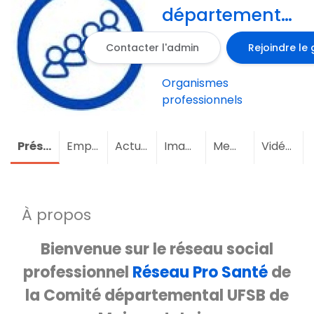
départemental
UFSB de
Contacter l'admin
Rejoindre le
Maine-et-
Loire
Organismes
professionnels
Présentation
Emploi
Actualités
Images
Membres
(2)
Vidéos
À propos
Bienvenue sur le réseau social
professionnel
Réseau Pro Santé
de
la Comité départemental UFSB de