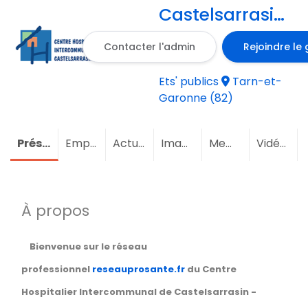
Castelsarrasin
- Moissac
Contacter l'admin
Rejoindre le
Ets' publics
Tarn-et-
Garonne (82)
Présentation
Emploi
(1)
Actualités
Images
Membres
(6)
Vidéos
À propos
Bienvenue sur le réseau
professionnel
reseauprosante.fr
du Centre
Hospitalier
Intercommunal de Castelsarrasin -