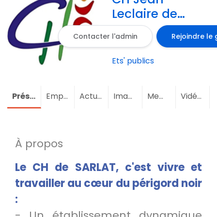
Leclaire de
Sarlat en
Contacter l'admin
Rejoindre le
Dordogne en
Région
Ets' publics
Aquitaine
Présentation
Emploi
Actualités
Images
Membres
(7)
Vidéos
À propos
Le CH de SARLAT, c'est vivre et
travailler au cœur du périgord noir
:
- Un établissement dynamique