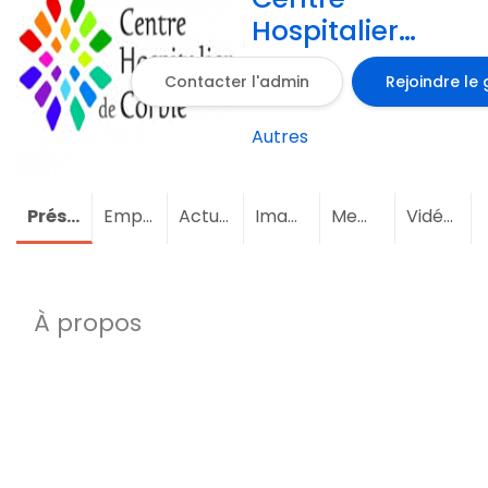
Hospitalier
Corbie, dans
Contacter l'admin
Rejoindre le
la Somme, en
Picardie.
Autres
Présentation
Emploi
Actualités
Images
Membres
(7)
Vidéos
À propos