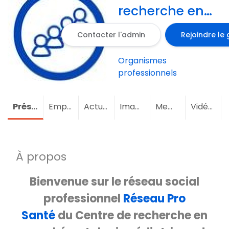
recherche en
onco-
Contacter l'admin
Rejoindre le
hématologie
pédiatrique de
Organismes
PARIS
professionnels
Présentation
Emploi
Actualités
Images
Membres
(2)
Vidéos
À propos
Bienvenue sur le réseau social
professionnel
Réseau Pro
Santé
du Centre de recherche en