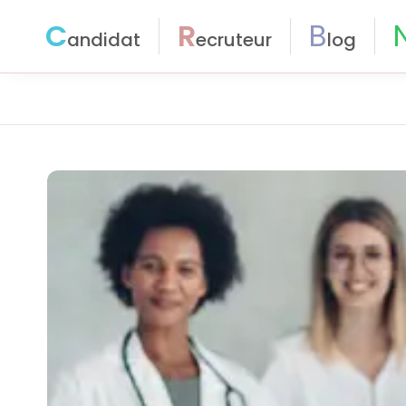
C
R
B
andidat
ecruteur
log