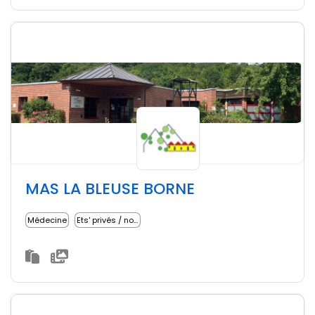
MAS LA BLEUSE BORNE
Médecine
Ets' privés / non lucratifs