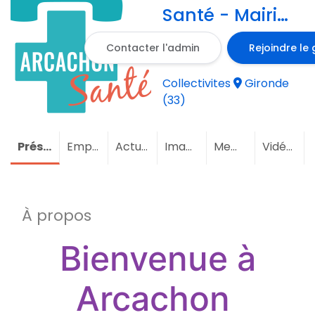
Santé - Mairie
d'Arcachon
Contacter l'admin
Rejoindre le
Collectivites
Gironde
(33)
Présentation
Emploi
Actualités
Images
Membres
(2)
Vidéos
À propos
Bienvenue à
Arcachon