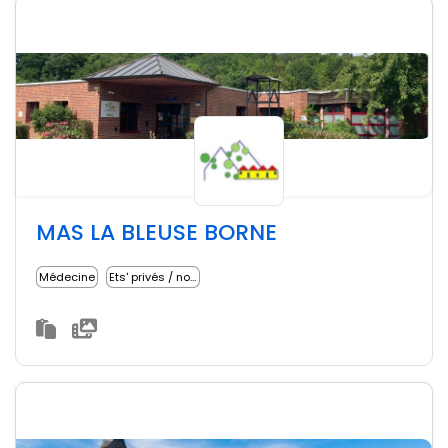
MAS LA BLEUSE BORNE
Médecine
Ets' privés / non lucratifs