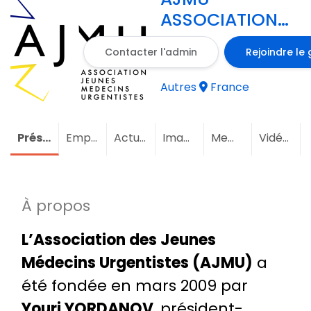
ASSOCIATION
JEUNES
Contacter l'admin
Rejoindre le
MEDECINS
URGENTISTES
Autres
France
Présentation
Emploi
(4)
Actualités
Images
Membres
(1)
Vidéos
À propos
L’Association des Jeunes
Médecins Urgentistes (AJMU)
a
été fondée en mars 2009 par
Youri YORDANOV
, président-