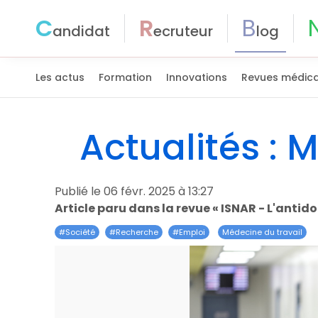
C
R
B
andidat
ecruteur
log
Les actus
Formation
Innovations
Revues médica
Actualités : 
Publié le 06 févr. 2025 à 13:27
Article paru dans la revue « ISNAR - L'antido
#
Société
#
Recherche
#
Emploi
Médecine du travail