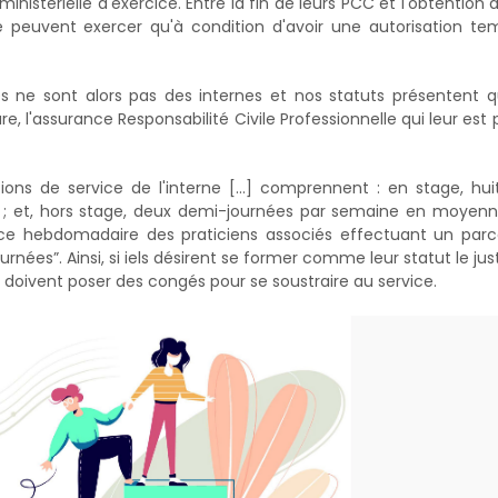
ministérielle d'exercice. Entre la fin de leurs PCC et l'obtention 
ne peuvent exercer qu'à condition d'avoir une autorisation te
res ne sont alors pas des internes et nos statuts présentent 
e, l'assurance Responsabilité Civile Professionnelle qui leur est
ations de service de l'interne [...] comprennent : en stage, hu
 ; et, hors stage, deux demi-journées par semaine en moyenn
rvice hebdomadaire des praticiens associés effectuant un par
ées”. Ainsi, si iels désirent se former comme leur statut le justif
 doivent poser des congés pour se soustraire au service.