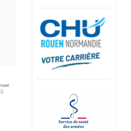
nseil
).