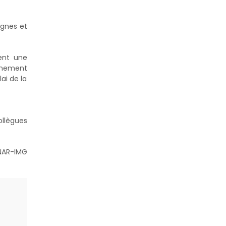
ignes et
ent une
gnement
ai de la
ollègues
SNAR-IMG