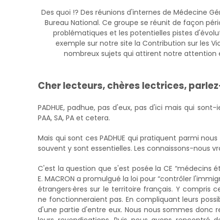
Des quoi !? Des réunions d'internes de Médecine Gé
Bureau National. Ce groupe se réunit de façon pér
problématiques et les potentielles pistes d'évolu
exemple sur notre site la Contribution sur les Vi
nombreux sujets qui attirent notre attention
Cher lecteurs, chères lectrices, parl
PADHUE, padhue, pas d'eux, pas d'ici mais qui sont-ie
PAA, SA, PA et cetera.
Mais qui sont ces PADHUE qui pratiquent parmi nous
souvent y sont essentielles. Les connaissons-nous v
C'est la question que s'est posée la CE “médecins é
E. MACRON a promulgué la loi pour “contrôler l'immigrat
étrangers·ères sur le territoire français. Y compri
ne fonctionneraient pas. En compliquant leurs possib
d'une partie d'entre eux. Nous nous sommes donc ren
leurs revendications. Puis nous avons rencontré 