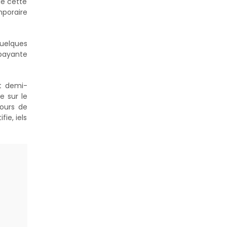
de cette
mporaire
quelques
 payante
it demi-
e sur le
cours de
ie, iels