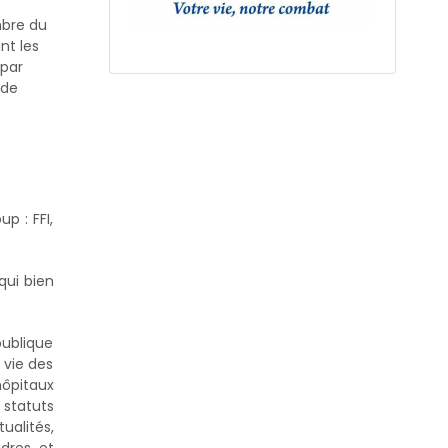
mbre du
nt les
 par
 de
!
p : FFI,
qui bien
publique
 vie des
hôpitaux
 statuts
ualités,
dres et