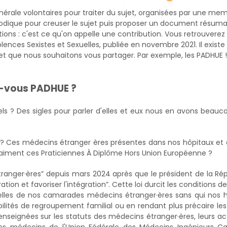
nérale volontaires pour traiter du sujet, organisées par une me
iodique pour creuser le sujet puis proposer un document résuma
tions : c'est ce qu'on appelle une contribution. Vous retrouverez
olences Sexistes et Sexuelles, publiée en novembre 2021. Il existe
 et que nous souhaitons vous partager. Par exemple, les PADHUE 
ez-vous PADHUE ?
ls ? Des sigles pour parler d'elles et eux nous en avons beaucou
 ? Ces médecins étranger ères présentes dans nos hôpitaux et 
raiment ces Praticiennes À Diplôme Hors Union Européenne ?
tranger·ères” depuis mars 2024 après que le président de la Ré
ion et favoriser l'intégration”. Cette loi durcit les conditions de
s celles de nos camarades médecins étranger·ères sans qui nos 
ilités de regroupement familial ou en rendant plus précaire les
seignées sur les statuts des médecins étranger·ères, leurs act
des médecins de l'Union Fédérale des Médecins Ingénieurs Ca