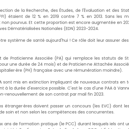
rection de la Recherche, des Études, de l'Évaluation et des Stat
(FFI) étaient de 12 % en 2019 contre 7 % en 2013. Sans les 
ent non pourvus. Et cette proportion est encore augmentée en 20
uves Dématérialisées Nationales (EDN) 2023-2024.
re système de santé aujourd'hui ! Ce rôle doit leur assurer des
t de Praticienne Associée (PA) qui remplace les statuts de St
pour une durée de 24 mois) et de Praticien·ne Attachée Associ
spitalier·ère (PH) française avec une rémunération moindre).
AA sont mis en extinction impliquant de nouveaux contrats en 
nt à la durée d'exercice possible. C'est le cas d'une PAA à Vann
non-renouvellement de son contrat par mail fin 2023.
ns étranger·ères doivent passer un concours (les EVC) dont le
 de soin et non selon les compétences des concurrentes.
ux ans de formation pratique (le PCC) durant lesquels iels ont u