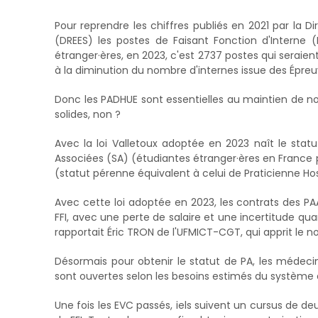
Pour reprendre les chiffres publiés en 2021 par la Di
(DREES) les postes de Faisant Fonction d'Interne 
étranger·ères, en 2023, c'est 2737 postes qui serai
à la diminution du nombre d'internes issue des Épre
Donc les PADHUE sont essentielles au maintien de not
solides, non ?
Avec la loi Valletoux adoptée en 2023 naît le statu
Associées (SA) (étudiantes étranger·ères en France 
(statut pérenne équivalent à celui de Praticienne Ho
Avec cette loi adoptée en 2023, les contrats des P
FFI, avec une perte de salaire et une incertitude qua
rapportait Éric TRON de l'UFMICT-CGT, qui apprit le 
Désormais pour obtenir le statut de PA, les médeci
sont ouvertes selon les besoins estimés du système
Une fois les EVC passés, iels suivent un cursus de de