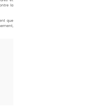
ontre la
ment que
nement,