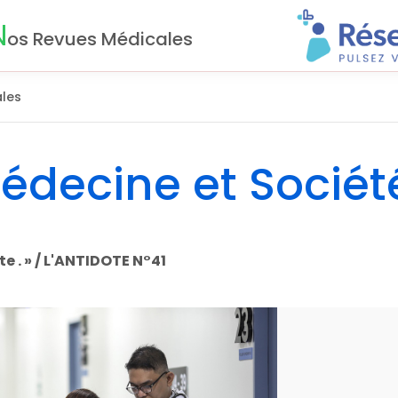
N
os Revues Médicales
les
Médecine et Sociét
te . » / L'ANTIDOTE N°41