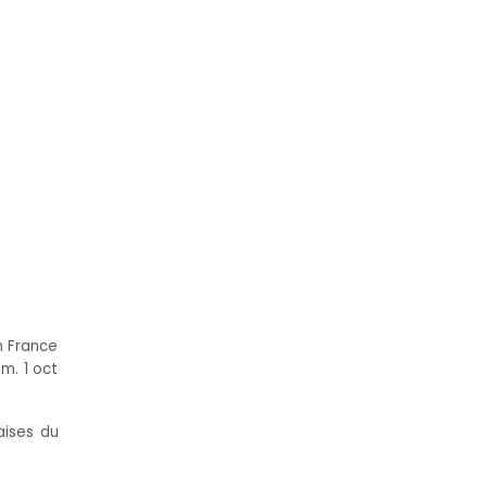
n France
m. 1 oct
aises du