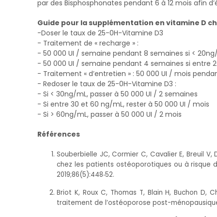
par des Bisphosphonates pendant 6 à 12 mois afin d’é
Guide pour la supplémentation en vitamine D ch
-Doser le taux de 25-0H-Vitamine D3
- Traitement de « recharge » :
- 50 000 UI / semaine pendant 8 semaines si < 20n
- 50 000 UI / semaine pendant 4 semaines si entre 
- Traitement « d’entretien » : 50 000 UI / mois penda
- Redoser le taux de 25-0H-Vitamine D3 :
- Si < 30ng/mL, passer à 50 000 UI / 2 semaines
- Si entre 30 et 60 ng/mL, rester à 50 000 UI / mois
- Si > 60ng/mL, passer à 50 000 UI / 2 mois
Références
Souberbielle JC, Cormier C, Cavalier E, Breuil V,
chez les patients ostéoporotiques ou à risque 
2019;86(5):448‑52.
Briot K, Roux C, Thomas T, Blain H, Buchon D, 
traitement de l’ostéoporose post-ménopausique. 