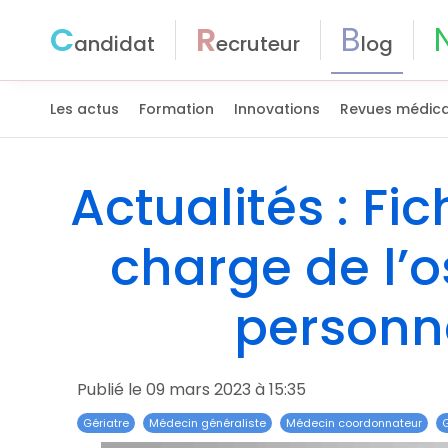
C
R
B
andidat
ecruteur
log
Les actus
Formation
Innovations
Revues médica
Actualités : Fic
charge de l’
personne
Publié le 09 mars 2023 à 15:35
Gériatre
Médecin généraliste
Médecin coordonnateur