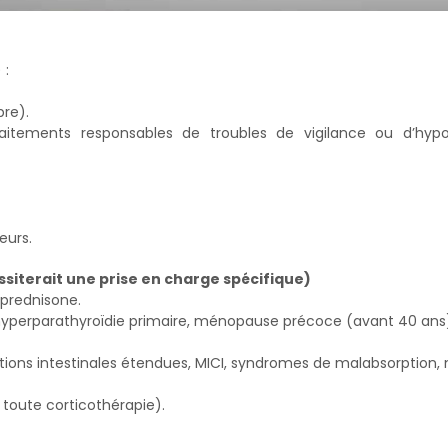
 :
bre).
raitements responsables de troubles de vigilance ou d’hypo
eurs.
ssiterait une
prise en charge spécifique)
 prednisone.
hyperparathyroïdie primaire, ménopause précoce (avant 40 ans
ections intestinales étendues, MICI, syndromes de malabsorption,
toute corticothérapie).