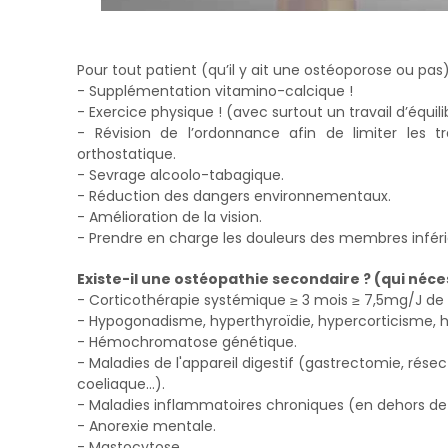
Pour tout patient (qu’il y ait une ostéoporose ou pas)
- Supplémentation vitamino-calcique !
- Exercice physique ! (avec surtout un travail d’équili
- Révision de l’ordonnance afin de limiter les t
orthostatique.
- Sevrage alcoolo-tabagique.
- Réduction des dangers environnementaux.
- Amélioration de la vision.
- Prendre en charge les douleurs des membres inféri
Existe-il une ostéopathie secondaire ? (qui néce
- Corticothérapie systémique ≥ 3 mois ≥ 7,5mg/J de
- Hypogonadisme, hyperthyroïdie, hypercorticisme, 
- Hémochromatose génétique.
- Maladies de l'appareil digestif (gastrectomie, rés
coeliaque…).
- Maladies inflammatoires chroniques (en dehors de 
- Anorexie mentale.
- Mastocytose.