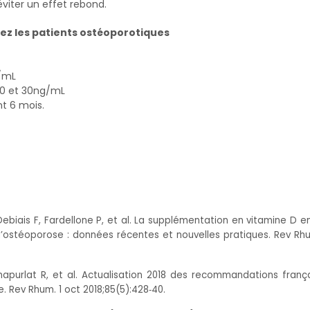
viter un effet rebond.
ez les patients ostéoporotiques
g/mL
20 et 30ng/mL
nt 6 mois.
 Debiais F, Fardellone P, et al. La supplémentation en vitamine D e
d’ostéoporose : données récentes et nouvelles pratiques. Rev Rhu
Chapurlat R, et al. Actualisation 2018 des recommandations franç
Rev Rhum. 1 oct 2018;85(5):428‑40.