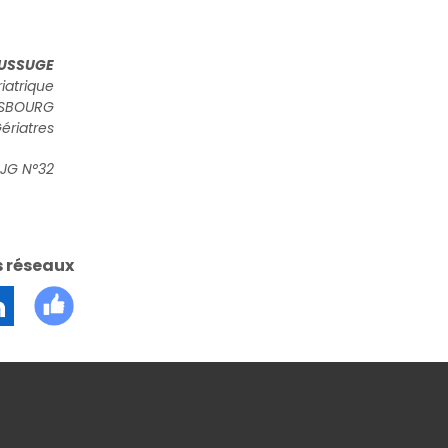
OUSSUGE
iatrique
ASBOURG
ériatres
AJG N°32
s réseaux