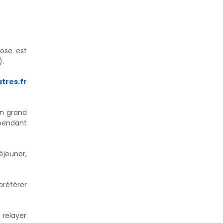
rose est
).
tres.fr
un grand
 pendant
éjeuner,
référer
 relayer