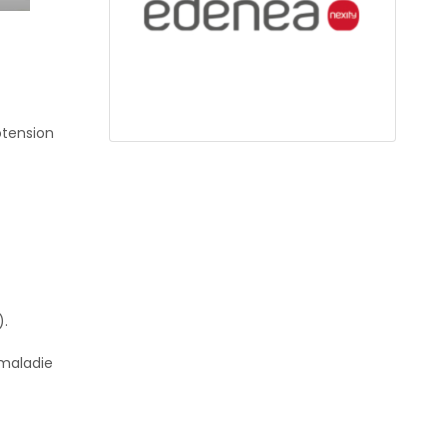
tension
).
 maladie