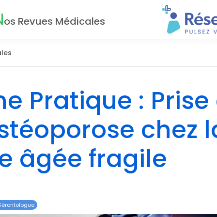
N
os Revues Médicales
les
he Pratique : Prise
ostéoporose chez l
 âgée fragile
Gérontologue