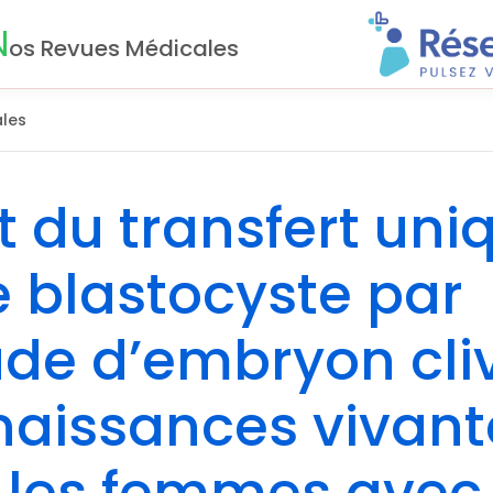
N
os Revues Médicales
les
et du transfert uni
 blastocyste par
ade d’embryon cli
 naissances vivan