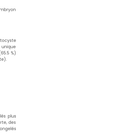
 embryon
stocyste
e unique
(65.5 %)
te).
lés plus
rte, des
congelés