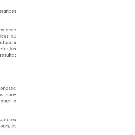
issances
mes avec
fices du
rotocole
ter les
résultat
ronostic
es non-
 pour la
ruptures
ours, et