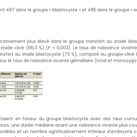
nt 497 dans le groupe « blastocyste » et 495 dans le groupe «
icativement plus élevé dans le groupe transfert au stade bla
tade clivé (66,3 %) (P = 0,003). Le taux de naissance vivant
ransfert au stade blastocyste (73 %), comparé au groupe clivé 
ve pour le taux de naissance vivante gémellaire (total et monozygo
s étaient en faveur du groupe blastocyste avec des taux cumu
cours, une durée médiane avant une naissance vivante plus cou
vorables et un nombre significativement inférieur d'embryons 