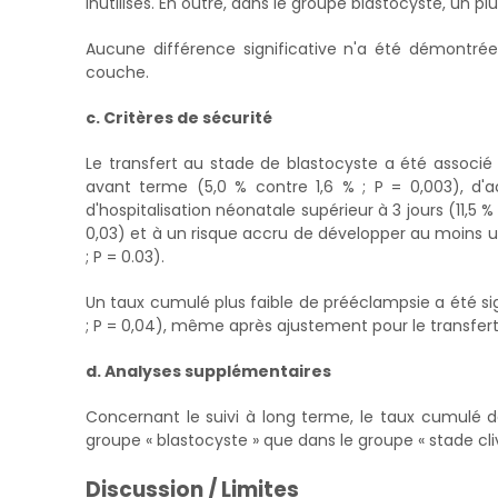
inutilisés. En outre, dans le groupe blastocyste, u
Aucune différence significative n'a été démontré
couche.
c. Critères de sécurité
Le transfert au stade de blastocyste a été assoc
avant terme (5,0 % contre 1,6 % ; P = 0,003), d
d'hospitalisation néonatale supérieur à 3 jours (11,5 %
0,03) et à un risque accru de développer au moins 
; P = 0.03).
Un taux cumulé plus faible de prééclampsie a été si
; P = 0,04), même après ajustement pour le transfer
d. Analyses supplémentaires
Concernant le suivi à long terme, le taux cumulé de
groupe « blastocyste » que dans le groupe « stade cliv
Discussion / Limites