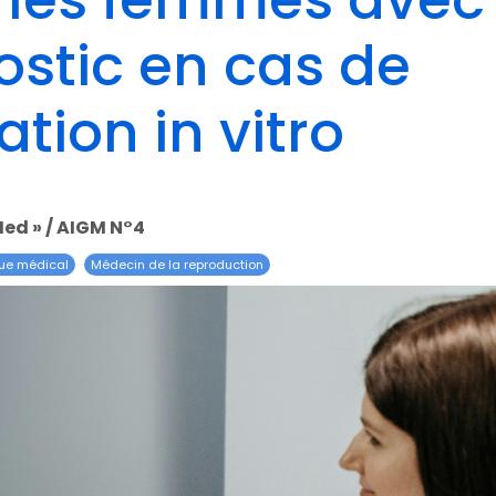
 les femmes avec
stic en cas de
tion in vitro
Med » / AIGM N°4
ue médical
Médecin de la reproduction