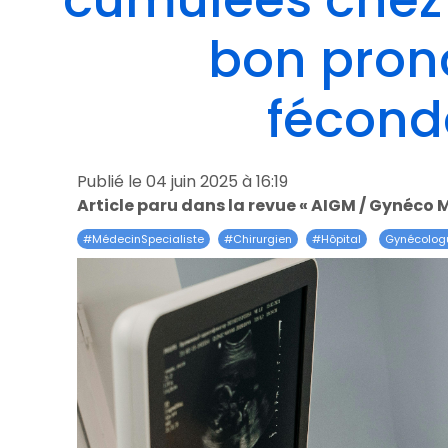
cumulées chez
bon prono
féconda
Publié le 04 juin 2025 à 16:19
Article paru dans la revue « AIGM / Gynéco 
#
MédecinSpecialiste
#
Chirurgien
#
Hôpital
Gynécolog