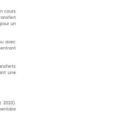
en cours
ransfert
 pour un
(ou avec
entrant
nsferts
ant une
t 2023).
mentaire