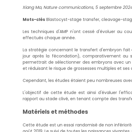
Xiang Ma, Nature communications, 5 septembre 202
Mots-clés
Blastocyst-stage transfer, cleavage-stage
Les techniques d'AMP n'ont cessé d'évoluer au cour
effectués chaque année.
La stratégie concernant le transfert d'embryon fai
jour après la fécondation), comparativement au 
permettrait de sélectionner des embryons avec un pl
et réduisant le risque de grossesses multiples et ses 
Cependant, les études étaient peu nombreuses avec 
L'objectif de cette étude est ainsi d'évaluer l'eff
rapport au stade clivé, en tenant compte des transfer
Matériels et méthodes
Cette étude est un essai randomisé de non infériorit
août 2019. Le suivi de toutes les naissances vivantes,