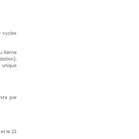
e cycles
 au 6ème
ation),
t unique
yste par
et le 22