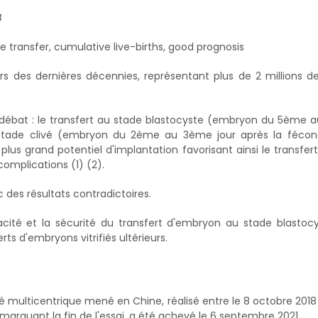
4
 transfer, cumulative live-births, good prognosis
s des dernières décennies, représentant plus de 2 millions d
t débat : le transfert au stade blastocyste (embryon du 5ème
stade clivé (embryon du 2ème au 3ème jour après la fécond
us grand potentiel d'implantation favorisant ainsi le transfer
complications (1) (2).
des résultats contradictoires.
icacité et la sécurité du transfert d'embryon au stade blastoc
ts d'embryons vitrifiés ultérieurs.
é multicentrique mené en Chine, réalisé entre le 8 octobre 2018 
 marquant la fin de l'essai, a été achevé le 6 septembre 2021.