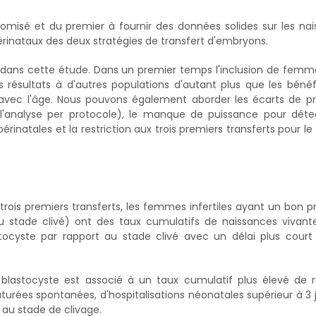
andomisé et du premier à fournir des données solides sur les na
érinataux des deux stratégies de transfert d'embryons.
s dans cette étude. Dans un premier temps l'inclusion de fem
es résultats à d'autres populations d'autant plus que les béné
 avec l'âge. Nous pouvons également aborder les écarts de p
l'analyse per protocole), le manque de puissance pour détec
rinatales et la restriction aux trois premiers transferts pour le 
ois premiers transferts, les femmes infertiles ayant un bon p
u stade clivé) ont des taux cumulatifs de naissances vivant
stocyste par rapport au stade clivé avec un délai plus court
e blastocyste est associé à un taux cumulatif plus élevé de 
es spontanées, d'hospitalisations néonatales supérieur à 3 j
 au stade de clivage.