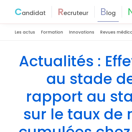
C
R
B
andidat
ecruteur
log
Les actus
Formation
Innovations
Revues médica
Actualités : Eff
au stade de
rapport au st
sur le taux de