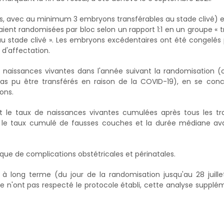
, avec au minimum 3 embryons transférables au stade clivé) 
taient randomisées par bloc selon un rapport 1:1 en un groupe « t
au stade clivé ». Les embryons excédentaires ont été congelés
d'affectation.
de naissances vivantes dans l'année suivant la randomisation 
as pu être transférés en raison de la COVID-19), en se conc
ons.
le taux de naissances vivantes cumulées après tous les tra
, le taux cumulé de fausses couches et la durée médiane av
isque de complications obstétricales et périnatales.
à long terme (du jour de la randomisation jusqu'au 28 juille
e n'ont pas respecté le protocole établi, cette analyse supplé