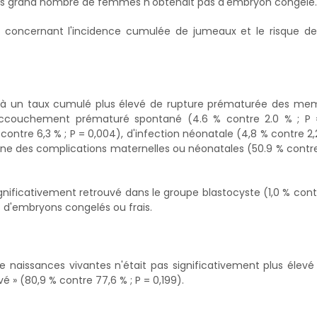
n plus grand nombre de femmes n'obtenait pas d'embryon congelé.
e concernant l'incidence cumulée de jumeaux et le risque de
ié à un taux cumulé plus élevé de rupture prématurée des me
'accouchement prématuré spontané (4.6 % contre 2.0 % ; P =
 contre 6,3 % ; P = 0,004), d'infection néonatale (4,8 % contre 2,2
une des complications maternelles ou néonatales (50.9 % contr
gnificativement retrouvé dans le groupe blastocyste (1,0 % cont
t d'embryons congelés ou frais.
 naissances vivantes n'était pas significativement plus élevé
é » (80,9 % contre 77,6 % ; P = 0,199).