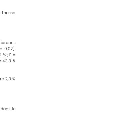
 fausse
mbranes
 0,02),
 % ; P =
e 43.8 %
re 2,8 %
 dans le